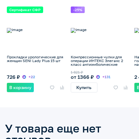
Сертификат СФР
-25%
Прокладки урологические для
Компрессионные чулки для
На
женщин SENI Lady Plus 15 шт
операции ИНТЕКС Элеганс 2
го
класс антиэмболические
на
1 821 ₽
726 ₽
от 1366 ₽
2
+22
+131
В корзину
Купить
У товара еще нет