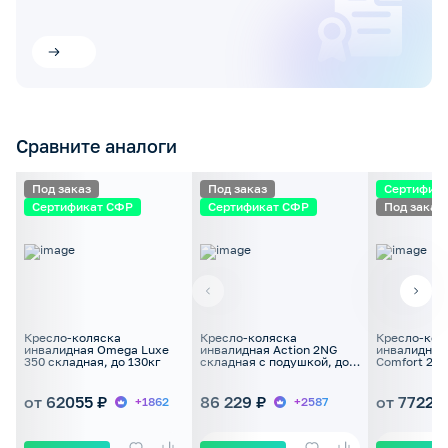
Сравните аналоги
Под заказ
Под заказ
Сертифик
Сертификат СФР
Сертификат СФР
Под заказ
Кресло-коляска
Кресло-коляска
Кресло-кол
инвалидная Omega Luxe
инвалидная Action 2NG
инвалидная
350 складная, до 130кг
складная с подушкой, до
Comfort 200
125кг
регулировк
спинки, до 
от 62055 ₽
86 229 ₽
от 77220
+1862
+2587