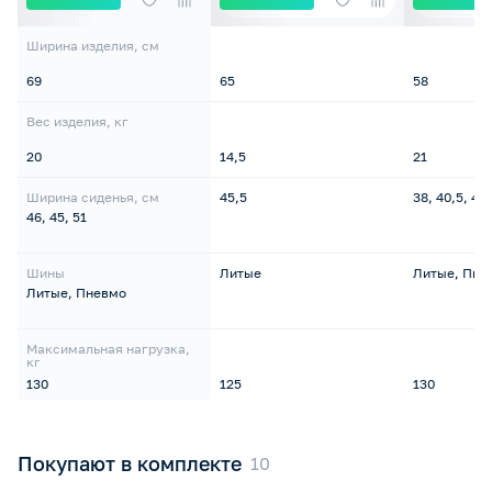
Ширина изделия, см
69
65
58
Вес изделия, кг
20
14,5
21
Ширина сиденья, см
45,5
38, 40,5, 43,
46, 45, 51
Шины
Литые
Литые, Пне
Литые, Пневмо
Максимальная нагрузка,
кг
130
125
130
Покупают в комплекте