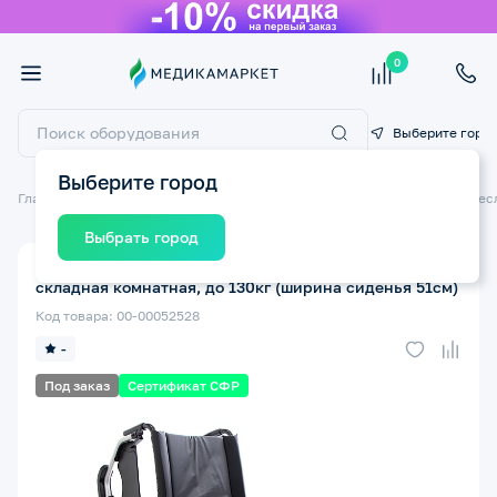
0
Выберите горо
Выберите город
Главная
Технические средства реабилитации ТСР
Инвалидные крес
Выбрать город
Кресло-коляска инвалидная Omega Luxe 350
складная комнатная, до 130кг (ширина сиденья 51см)
Код товара: 00-00052528
-
Под заказ
Сертификат СФР