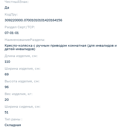
ЧестныйЗнак:
Да
КодТру:
309220000.07001010101420164156
Раздел Серт/ТСР:
07-01-01
НаименованиеРаздела:
Кресло-коляска с ручным приводом комнатная (для инвалидов и
детей-инвалидов)
Длина изделия, см:
110
Ширина изделия, см:
69
Высота изделия, см:
96
Вес изделия, кг:
20
Ширина сиденья, см:
51
Тип рамы :
Складная