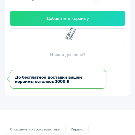
Добавить в корзину
с
с
К
у
п
и
т
ь
е
й
ч
а
Нашли дешевле?
До бесплатной доставки вашей
корзины осталось 1000 ₽
Описание и характеристики
Сервис