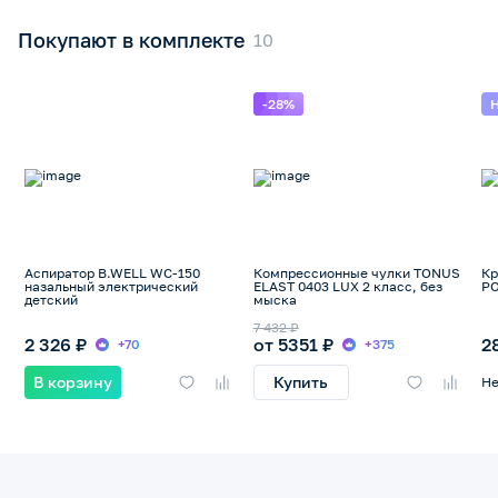
Покупают в комплекте
-28%
Н
Аспиратор B.WELL WC-150
Компрессионные чулки TONUS
Кр
назальный электрический
ELAST 0403 LUX 2 класс, без
РО
детский
мыска
7 432 ₽
2 326 ₽
от 5351 ₽
2
+70
+375
В корзину
Купить
Не