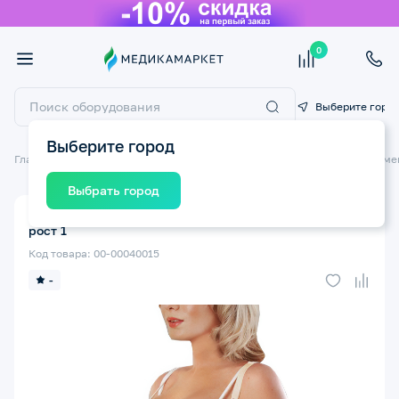
0
Выберите горо
Выберите город
Главная
Товары для беременных и кормящих мам
Бельё для берем
Выбрать город
Корсет компрессионный КРЕЙТ Грация Д-105 №8
рост 1
Код товара: 00-00040015
-