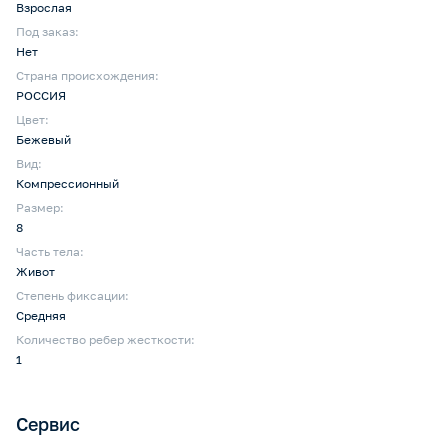
Взрослая
Под заказ:
Нет
Страна происхождения:
РОССИЯ
Цвет:
Бежевый
Вид:
Компрессионный
Размер:
8
Часть тела:
Живот
Степень фиксации:
Средняя
Количество ребер жесткости:
1
Сервис