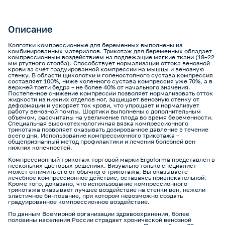
Описание
Колготки компрессионные для беременных выполнены из
комбинированных материалов. Трикотаж для беременных обладает
компрессионным воздействием на подлежащие мягкие ткани (18–22
мм ртутного столба). Способствует нормализации оттока венозной
крови за счет градуированной компрессии на мышцы и венозную
стенку. В области щиколотки и голеностопного сустава компрессия
составляет 100%, ниже коленного сустава компрессия уже 70%, а в
верхней трети бедра – не более 40% от начального значения.
Постепенное снижение компрессии позволяет нормализовать отток
жидкости из нижних отделов ног, защищает венозную стенку от
деформации и ускоряет ток крови, что упрощает и нормализует
работу венозной помпы. Шортики выполнены с дополнительным
объемом, рассчитаны на увеличение плода во время беременности.
Специальная высокотехнологичная вязка компрессионного
трикотажа позволяет оказывать дозированное давление в течение
всего дня. Использование компрессионного трикотажа –
общепризнанный метод профилактики и лечения болезней вен
нижних конечностей.
Компрессионный трикотаж торговой марки Ergoforma представлен в
нескольких цветовых решениях. Визуально только специалист
может отличить его от обычного трикотажа. Вы оказываете
лечебное компрессионное действие, оставаясь привлекательной.
Кроме того, доказано, что использование компрессионного
трикотажа оказывает лучшее воздействие на стенки вен, нежели
эластичное бинтование, при котором невозможно создать
градуированное компрессионное воздействие.
По данным Всемирной организации здравоохранения, более
половины населения России страдает хронической венозной