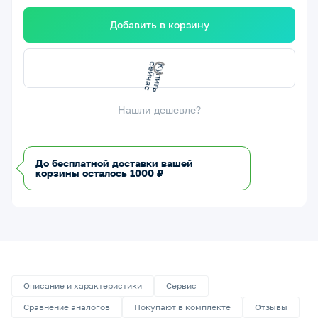
Добавить в корзину
К
у
и
т
ь
с
е
й
ч
а
п
с
Нашли дешевле?
До бесплатной доставки вашей
корзины осталось 1000 ₽
Описание и характеристики
Сервис
Сравнение аналогов
Покупают в комплекте
Отзывы