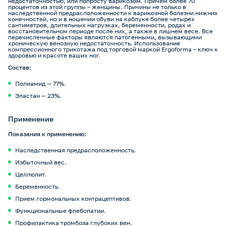
недостаточностью, или попросту варикозом. Причем более 70
процентов из этой группы – женщины. Причины не только в
наследственной предрасположенности к варикозной болезни нижних
конечностей, но и в ношении обуви на каблуке более четырех
сантиметров, длительных нагрузках, беременности, родах и
восстановительном периоде после них, а также в лишнем весе. Все
перечисленные факторы являются патогенными, вызывающими
хроническую венозную недостаточность. Использование
компрессионного трикотажа под торговой маркой Ergoforma – ключ к
здоровью и красоте ваших ног.
Состав:
Полиамид — 77%.
Эластан — 23%.
Применение
Показания к применению:
Наследственная предрасположенность.
Избыточный вес.
Целлюлит.
Беременность.
Прием гормональных контрацептивов.
Функциональные флебопатии.
Профилактика тромбоза глубоких вен.