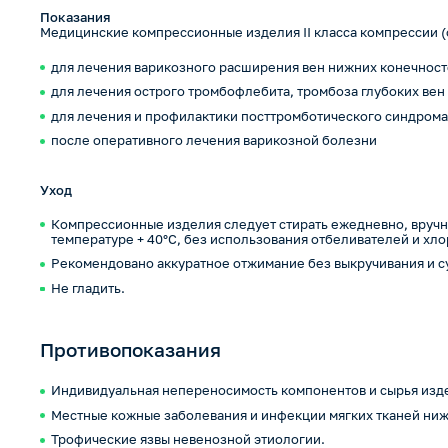
Показания
Медицинские компрессионные изделия II класса компрессии (от
для лечения варикозного расширения вен нижних конечнос
для лечения острого тромбофлебита, тромбоза глубоких вен
для лечения и профилактики посттромботического синдром
после оперативного лечения варикозной болезни
Уход
Компрессионные изделия следует стирать ежедневно, вручн
температуре + 40°С, без использования отбеливателей и хл
Рекомендовано аккуратное отжимание без выкручивания и с
Не гладить.
Противопоказания
Индивидуальная непереносимость компонентов и сырья изд
Местные кожные заболевания и инфекции мягких тканей ниж
Трофические язвы невенозной этиологии.