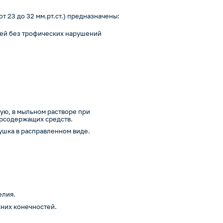
 23 до 32 мм.рт.ст.) предназначены:
тей без трофических нарушений
а
ую, в мыльном растворе при
орсодержащих средств.
ушка в расправленном виде.
елия.
них конечностей.