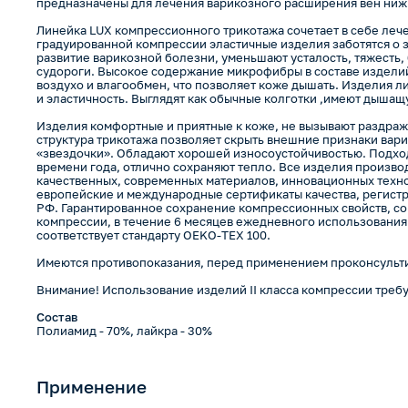
предназначены для лечения варикозного расширения вен ниж
Линейка LUX компрессионного трикотажа сочетает в себе лече
градуированной компрессии эластичные изделия заботятся о 
развитие варикозной болезни, уменьшают усталость, тяжесть, 
судороги. Высокое содержание микрофибры в составе издели
воздухо и влагообмен, что позволяет коже дышать. Изделия л
и эластичность. Выглядят как обычные колготки ,имеют дышащ
Изделия комфортные и приятные к коже, не вызывают раздраже
структура трикотажа позволяет скрыть внешние признаки вар
«звездочки». Обладают хорошей износоустойчивостью. Подхо
времени года, отлично сохраняют тепло. Все изделия произво
качественных, современных материалов, инновационных техн
европейские и международные сертификаты качества, регист
РФ. Гарантированное сохранение компрессионных свойств, со
компрессии, в течение 6 месяцев ежедневного использования
соответствует стандарту OEKO-TEX 100.
Имеются противопоказания, перед применением проконсульти
Внимание! Использование изделий II класса компрессии требу
Состав
Полиамид - 70%, лайкра - 30%
Применение