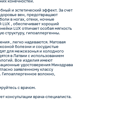
них конечностей.
бный и эстетический эффект. За счет
здоровье вен, предотвращают
боли в ногах, отеки, ночные
й LUX , обеспечивает хороший
инейки LUX отличает особая мягкость
ую структуру, гипоаллергенны.
ния , легко надеваются. Матовая
икозной болезни и сосудистые
дят для межсезонья и холодного
дятся в Латвии с использованием
ологий. Все изделия имеют
рационные удостоверения Минздрава
гласно заявленному классу
. Гипоаллергенное волокно,
руйтесь с врачом.
ет консультации врача-специалиста.