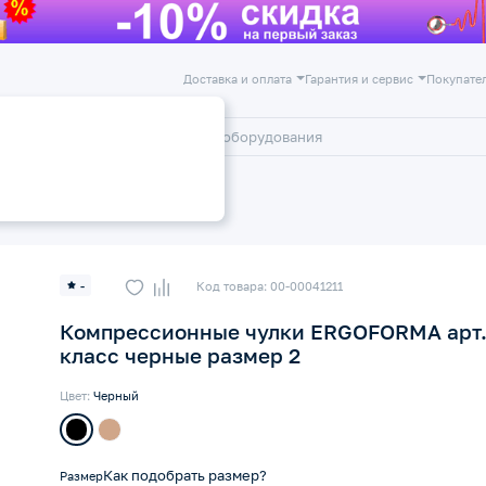
Доставка и оплата
Гарантия и сервис
Покупате
лог
Акции
 класс компрессии 18-22 мм рт
-
Код товара: 00-00041211
Компрессионные чулки ERGOFORMA арт. 
класс черные размер 2
Цвет:
Черный
Как подобрать размер?
Размер