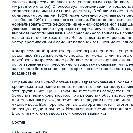
класса компрессии обладает компрессионным воздействием н
мм ртутного столба). Способствует нормализации оттока вено
компрессии на мышцы и венозную стенку. В области щиколотки
компрессия составляет 100%, ниже коленного сустава компресс
– не более 40% от начального значения. Постепенное снижен
нормализовать отток жидкости из нижних отделов ног, защища
ускоряет ток крови, что упрощает и нормализует работу вено
высокотехнологичная вязка компрессионного трикотажа позв
давление в течение всего дня. Использование компрессионн
метод профилактики и лечения болезней вен нижних конечно
Компрессионный трикотаж торговой марки Ergoforma представ
решениях. Визуально только специалист может отличить его о
лечебное компрессионное действие, оставаясь привлекательно
использование компрессионного трикотажа оказывает лучшее 
эластичное бинтование, при котором невозможно создать гр
воздействие.
По данным Всемирной организации здравоохранения, более п
хронической венозной недостаточностью, или попросту варик
этой группы – женщины. Причины не только в наследственной
болезни нижних конечностей, но и в ношении обуви на каблук
длительных нагрузках, беременности, родах и восстановитель
лишнем весе. Все перечисленные факторы являются патоген
венозную недостаточность. Использование компрессионного 
Ergoforma – ключ к здоровью и красоте ваших ног.
Состав:
Полиамид — 80%.