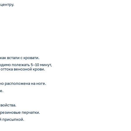
 центру.
ак встали с кровати.
димо полежать 5–10 минут,
 оттока венозной крови.
ьно расположена на ноге.
е.
свойства.
 резиновые перчатки.
й присыпкой.