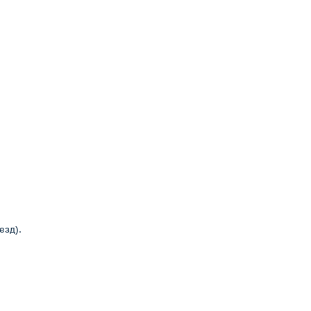
езд).