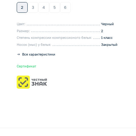
2
3
4
5
6
Цвет:
Черный
Размер:
2
Степень компрессии компрессионого белья:
1 класс
Носок (мыс) у белья:
Закрытый
Все характеристики
Сертификат