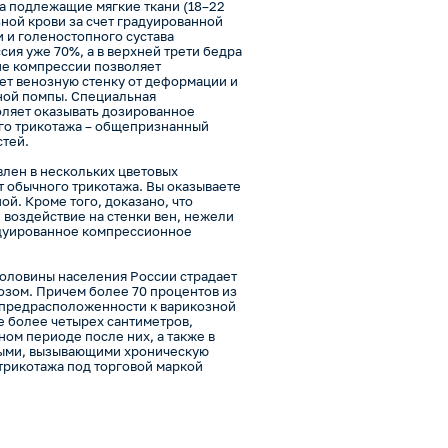
а подлежащие мягкие ткани (18–22
зной крови за счет градуированной
 и голеностопного сустава
ия уже 70%, а в верхней трети бедра
ие компрессии позволяет
ет венозную стенку от деформации и
зной помпы. Специальная
оляет оказывать дозированное
ого трикотажа – общепризнанный
стей.
лен в нескольких цветовых
т обычного трикотажа. Вы оказываете
й. Кроме того, доказано, что
воздействие на стенки вен, нежели
адуированное компрессионное
оловины населения России страдает
озом. Причем более 70 процентов из
 предрасположенности к варикозной
е более четырех сантиметров,
ном периоде после них, а также в
ными, вызывающими хроническую
трикотажа под торговой маркой