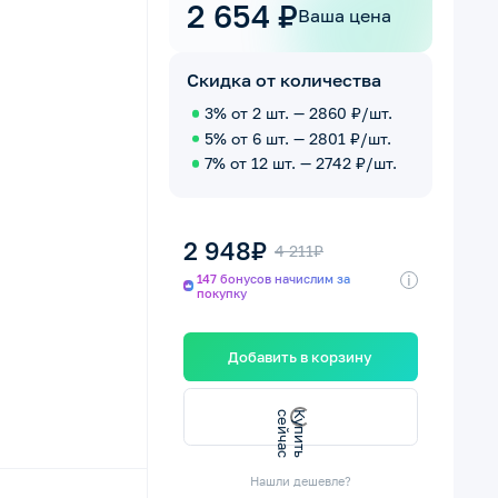
2 654 ₽
Ваша цена
Скидка от количества
3% от 2 шт. — 2860 ₽/шт.
5% от 6 шт. — 2801 ₽/шт.
7% от 12 шт. — 2742 ₽/шт.
2 948₽
4 211₽
i
147 бонусов начислим за
покупку
Добавить в корзину
К
у
п
и
т
ь
с
е
й
ч
а
с
Нашли дешевле?