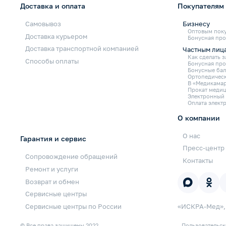
Доставка и оплата
Покупателям
Самовывоз
Бизнесу
Оптовым пок
Доставка курьером
Бонусная про
Доставка транспортной компанией
Частным лиц
Как сделать з
Способы оплаты
Бонусная пр
Бонусные бал
Ортопедическ
В «Медикамар
Прокат медиц
Электронный
Оплата элект
О компании
О нас
Гарантия и сервис
Пресс-центр
Сопровождение обращений
Контакты
Ремонт и услуги
Возврат и обмен
Сервисные центры
Сервисные центры по России
«ИСКРА-Мед»,
© Все права защищены 2022
Пользовательск