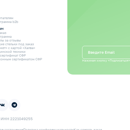
упателям
грамма b2b
ам
аказ
ограмма
лы за отзывы
ие стельки под заказ
кет» с картой «Халва»
инской техники
 сертификат СФР
ронным сертификатом СФР
Нажимая кнопку «Подписаться»
 ИНН 2221049255
ое соглашение
Политика конфиденциальности
Как сделать заказ