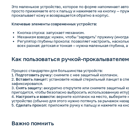
Это маленькое устройство, которое по форме напоминает авто
просто прижимаете его к пальцу и нажимаете на кнопку — пру
прокалывает кожу и возвращается обратно в корпус.
Ключевые элементы современных устройств:
Кнопка спуска: запускает механизм.
Механизм взвода: нужен, чтобы "зарядить" пружину (иногда
Регулятор глубины прокола: позволяет настроить, насколько
всех разная: детская и тонкая — нужна маленькая глубина, 
Как пользоваться ручкой-прокалывателем
Процесс стандартен для большинства устройств:
Подготовить ручку:
снимите с нее защитный колпачок.
Вставить ланцет:
установите новый стерильный ланцет в сп
зафиксировался.
Снять защиту:
аккуратно открутите или снимите защитный ко
пригодится, чтобы безопасно выбросить использованную иглу)
Настроить и взвести:
верните колпачок на место, выберите 
устройство (обычно для этого нужно потянуть за рычажок назад
Сделать прокол:
приложите ручку к пальцу и нажмите на кно
Важно помнить