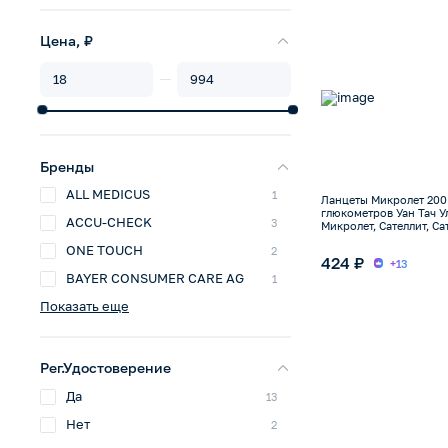
Цена, ₽
Бренды
ALL MEDICUS
1
Ланцеты Микролет 200
глюкометров Уан Тач Ул
ACCU-CHECK
3
Микролет, Сателлит, Са
Клевер чек
ONE TOUCH
2
424 ₽
+13
BAYER CONSUMER CARE AG
1
Показать еще
Рег.Удостоверение
Да
13
Нет
2