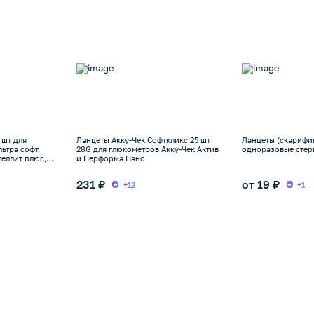
 шт для
Ланцеты Акку-Чек Софткликс 25 шт
Ланцеты (скарифи
ьтра софт,
28G для глюкометров Акку-Чек Актив
одноразовые стер
теллит плюс,
и Перформа Нано
231 ₽
от 19 ₽
+12
+1