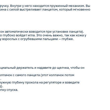
ручку. Внутри у него находится пружинный механизм. Вы
жина с силой выстреливает ланцетом, который мгновенно
 он автоматически взводится при установке ланцета).
 глубоко войдет игла. Это очень важно, так как кожа у
а у взрослых с огрубевшими пальцами — глубже.
ециальный держатель и надавите до щелчка, чтобы он
лпачок с самого ланцета (этот колпачок потом
.
нужную глубину прокола на регуляторе и взведите
).
пку спуска.