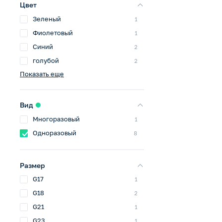
Цвет
Зеленый
1
Фиолетовый
1
Синий
2
голубой
2
Показать еще
Вид
Многоразовый
1
Одноразовый
8
Размер
G17
1
G18
2
G21
1
G23
1