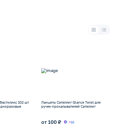
Фасткликс 102 шт
Ланцеты Сателлит Qlance Twist для
одноразовые
ручек-прокалывателей Сателлит
от 100 ₽
+16