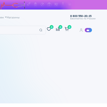
8 800 550–20–15
лям
Магазины
Бесплатно по России
0
0
0