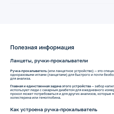
Полезная информация
Ланцеты, ручки-прокалыватели
Ручка-прокалыватель
(или ланцетное устройство) — это спец
одноразовыми иглами (ланцетами) для быстрого и почти безб
для анализа.
Главная и единственная задача этого устройства
— забор капи
используют люди с сахарным диабетом для ежедневного измер
прокол может потребоваться и для других анализов, которые 
холестерина или гемоглобина.
Как устроена ручка-прокалыватель