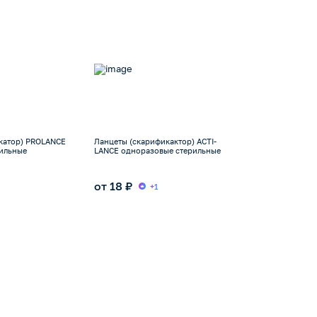
катор) PROLANCE
Ланцеты (скарификактор) ACTI-
ильные
LANCE одноразовые стерильные
от 18 ₽
+1