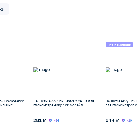
ки
Нет в наличии
р) Heamolance
Ланцеты Акку-Чек Fastclix 24 шт для
Ланцеты Акку-Чек 
рильные
глюкометра Акку-Чек Мобайл
для глюкометров 
281 ₽
644 ₽
+14
+19