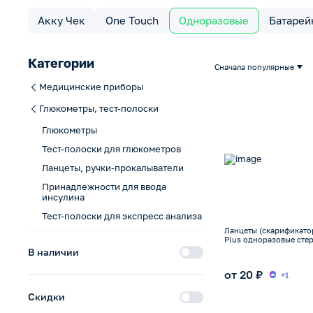
Акку Чек
One Touch
Одноразовые
Батарей
Категории
Сначала популярные
Медицинские приборы
Глюкометры, тест-полоски
Глюкометры
Тест-полоски для глюкометров
Ланцеты, ручки-прокалыватели
Принадлежности для ввода
инсулина
Тест-полоски для экспресс анализа
Ланцеты (скарификато
Plus одноразовые сте
В наличии
от 20 ₽
+1
Скидки