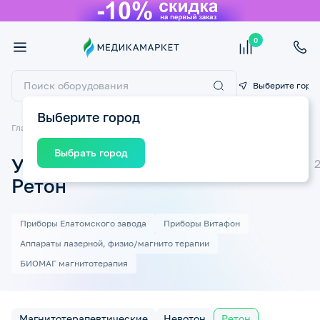
0
Выберите горо
Выберите город
Главная
Медицинские приборы
Физиотерапия и магнитотерапия
Выбрать город
Ультразвуковые аппараты
Ретон
Приборы Елатомского завода
Приборы Витафон
Аппараты лазерной, физио/магнито терапии
БИОМАГ магнитотерапия
Магнитотерапевтические
Невотон
Ретон