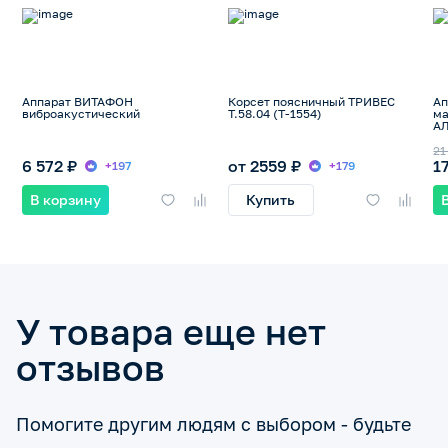
Аппарат ВИТАФОН
Корсет поясничный ТРИВЕС
Ап
виброакустический
Т.58.04 (Т-1554)
ма
А
21
6 572 ₽
от 2559 ₽
1
+197
+179
В корзину
Купить
У товара еще нет
отзывов
Помогите другим людям с выбором - будьте