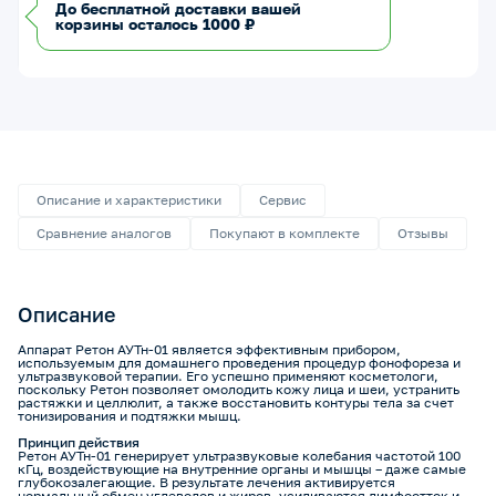
До бесплатной доставки вашей
корзины осталось 1000 ₽
Описание и характеристики
Сервис
Сравнение аналогов
Покупают в комплекте
Отзывы
Описание
Аппарат Ретон АУТн-01 является эффективным прибором,
используемым для домашнего проведения процедур фонофореза и
ультразвуковой терапии. Его успешно применяют косметологи,
поскольку Ретон позволяет омолодить кожу лица и шеи, устранить
растяжки и целлюлит, а также восстановить контуры тела за счет
тонизирования и подтяжки мышц.
Принцип действия
Ретон АУТн-01 генерирует ультразвуковые колебания частотой 100
кГц, воздействующие на внутренние органы и мышцы – даже самые
глубокозалегающие. В результате лечения активируется
нормальный обмен углеводов и жиров, усиливаются лимфоотток и