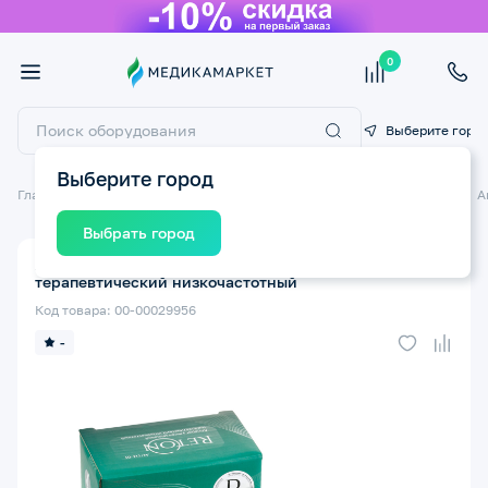
0
Выберите горо
Выберите город
Главная
Медицинские приборы
Физиотерапия и магнитотерапия
А
Выбрать город
Аппарат ультразвуковой РЕТОН АУТн-01
терапевтический низкочастотный
Код товара: 00-00029956
-