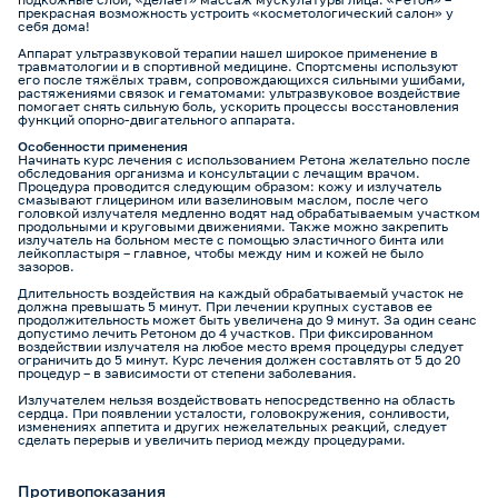
прекрасная возможность устроить «косметологический салон» у
себя дома!
Аппарат ультразвуковой терапии нашел широкое применение в
травматологии и в спортивной медицине. Спортсмены используют
его после тяжёлых травм, сопровождающихся сильными ушибами,
растяжениями связок и гематомами: ультразвуковое воздействие
помогает снять сильную боль, ускорить процессы восстановления
функций опорно-двигательного аппарата.
Особенности применения
Начинать курс лечения с использованием Ретона желательно после
обследования организма и консультации с лечащим врачом.
Процедура проводится следующим образом: кожу и излучатель
смазывают глицерином или вазелиновым маслом, после чего
головкой излучателя медленно водят над обрабатываемым участком
продольными и круговыми движениями. Также можно закрепить
излучатель на больном месте с помощью эластичного бинта или
лейкопластыря – главное, чтобы между ним и кожей не было
зазоров.
Длительность воздействия на каждый обрабатываемый участок не
должна превышать 5 минут. При лечении крупных суставов ее
продолжительность может быть увеличена до 9 минут. За один сеанс
допустимо лечить Ретоном до 4 участков. При фиксированном
воздействии излучателя на любое место время процедуры следует
ограничить до 5 минут. Курс лечения должен составлять от 5 до 20
процедур – в зависимости от степени заболевания.
Излучателем нельзя воздействовать непосредственно на область
сердца. При появлении усталости, головокружения, сонливости,
изменениях аппетита и других нежелательных реакций, следует
сделать перерыв и увеличить период между процедурами.
Противопоказания