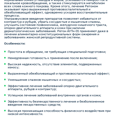
локальное кровообращение, а также стимулируется метаболизм
всех слоев кожного покрова. Кроме этого, лечение Ретоном
оказывает ярко выраженный противовоспалительный и
обезболивающий эффект, одновренно ускоряя восстановительные
процессы.
Ультразвуковое введение препаратов позволяет избавиться от
контрактур и рубцов, убрать сосудистые и мышечные спазмы,
улучшить состояние позвоночника, желудочно-кишечного тракта,
опорно-двигательного аппарата и кожи при наличии
дерматологических заболеваний. Ретон АУТн-01 применяют даже в
лечении алиментарно-конституциональных форм ожирения и
заболеваниях женской репродуктивной системы.
Особенности:
Простота в обращении, не требующая специальной подготовки;
Немедленная готовность к применению после включения;
Высокая надежность, отсутствие элементов, подверженных
износу;
Выраженный обезболивающий и противовоспалительный эффект;
Уменьшение спазмов мышечных и сосудистых;
Эффективное лечение заболеваний опорно-двигательного
аппарата, рубцов и контрактур;
Успешное лечение заболеваний внутренних органов и кожи;
Эффективность безлекарственного лечения и безболезненное
введение лекарственных средств;
Высокая проникающая способность физического воздействия при
низкой интенсивности.