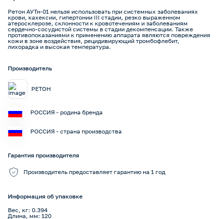
Ретон АУТн-01 нельзя использовать при системных заболеваниях
крови, кахексии, гипертонии III стадии, резко выраженном
атеросклерозе, склонности к кровотечениям и заболеваниям
сердечно-сосудистой системы в стадии декомпенсации. Также
противопоказаниями к применению аппарата являются повреждения
кожи в зоне воздействия, рецидивирующий тромбофлебит,
лихорадка и высокая температура.
Производитель
РЕТОН
РОССИЯ - родина бренда
РОССИЯ - страна производства
Гарантия производителя
Производитель предоставляет гарантию на 1 год
Информация об упаковке
Вес, кг: 0.394
Длина, мм: 120