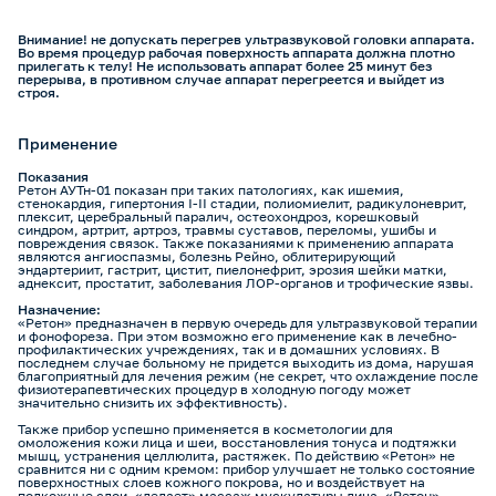
Внимание! не допускать перегрев ультразвуковой головки аппарата.
Во время процедур рабочая поверхность аппарата должна плотно
прилегать к телу! Не использовать аппарат более 25 минут без
перерыва, в противном случае аппарат перегреется и выйдет из
строя.
Применение
Показания
Ретон АУТн-01 показан при таких патологиях, как ишемия,
стенокардия, гипертония I-II стадии, полиомиелит, радикулоневрит,
плексит, церебральный паралич, остеохондроз, корешковый
синдром, артрит, артроз, травмы суставов, переломы, ушибы и
повреждения связок. Также показаниями к применению аппарата
являются ангиоспазмы, болезнь Рейно, облитерирующий
эндартериит, гастрит, цистит, пиелонефрит, эрозия шейки матки,
аднексит, простатит, заболевания ЛОР-органов и трофические язвы.
Назначение:
«Ретон» предназначен в первую очередь для ультразвуковой терапии
и фонофореза. При этом возможно его применение как в лечебно-
профилактических учреждениях, так и в домашних условиях. В
последнем случае больному не придется выходить из дома, нарушая
благоприятный для лечения режим (не секрет, что охлаждение после
физиотерапевтических процедур в холодную погоду может
значительно снизить их эффективность).
Также прибор успешно применяется в косметологии для
омоложения кожи лица и шеи, восстановления тонуса и подтяжки
мышц, устранения целлюлита, растяжек. По действию «Ретон» не
сравнится ни с одним кремом: прибор улучшает не только состояние
поверхностных слоев кожного покрова, но и воздействует на
подкожные слои, «делает» массаж мускулатуры лица. «Ретон» –