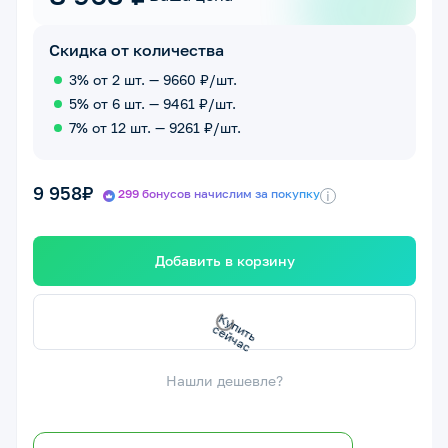
Скидка от количества
3% от 2 шт. — 9660 ₽/шт.
5% от 6 шт. — 9461 ₽/шт.
7% от 12 шт. — 9261 ₽/шт.
9 958₽
299 бонусов начислим за покупку
i
Добавить в корзину
с
К
у
п
и
т
ь
с
е
й
ч
а
Нашли дешевле?