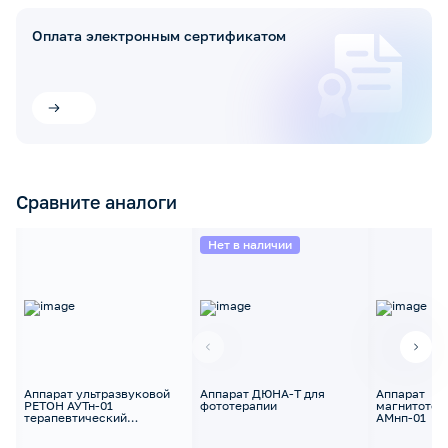
Оплата электронным сертификатом
Сравните аналоги
Нет в наличии
Аппарат ультразвуковой
Аппарат ДЮНА-Т для
Аппарат
РЕТОН АУТн-01
фототерапии
магнитотер
терапевтический
АМнп-01
низкочастотный