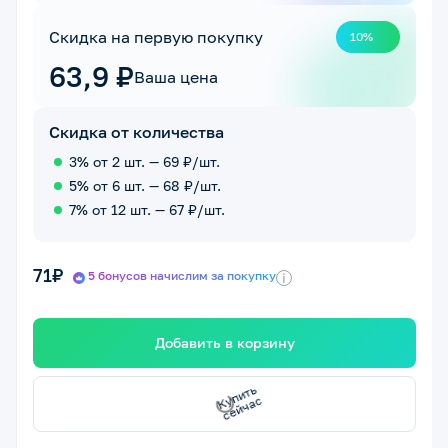
Скидка на первую покупку
10%
63,9 ₽
Ваша цена
Скидка от количества
3% от 2 шт. — 69 ₽/шт.
5% от 6 шт. — 68 ₽/шт.
7% от 12 шт. — 67 ₽/шт.
71₽
5 бонусов начислим за покупку
i
Добавить в корзину
с
с
К
у
п
и
т
ь
е
й
ч
а