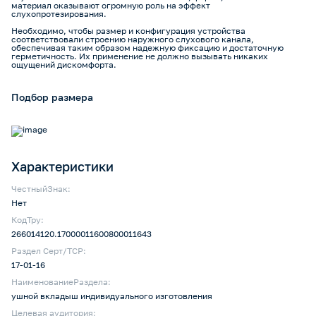
материал оказывают огромную роль на эффект
слухопротезирования.
Необходимо, чтобы размер и конфигурация устройства
соответствовали строению наружного слухового канала,
обеспечивая таким образом надежную фиксацию и достаточную
герметичность. Их применение не должно вызывать никаких
ощущений дискомфорта.
Подбор размера
Характеристики
ЧестныйЗнак:
Нет
КодТру:
266014120.17000011600800011643
Раздел Серт/ТСР:
17-01-16
НаименованиеРаздела:
ушной вкладыш индивидуального изготовления
Целевая аудитория: