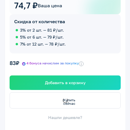
74,7 ₽
Ваша цена
Скидка от количества
3% от 2 шт. — 81 ₽/шт.
5% от 6 шт. — 79 ₽/шт.
7% от 12 шт. — 78 ₽/шт.
83₽
4 бонуса начислим за покупку
i
Добавить в корзину
с
с
К
у
п
и
ть
е
й
ч
а
Нашли дешевле?