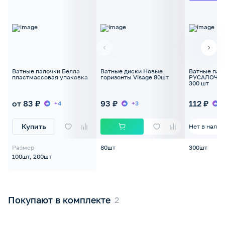
Ватные палочки Белла
Ватные диски Новые
Ватные пал
пластмассовая упаковка
горизонты Visage 80шт
РУСАЛОЧКА 
300 шт
от 83 ₽
93 ₽
112 ₽
+4
+3
Купить
Нет в налич
Размер
80шт
300шт
100шт, 200шт
Покупают в комплекте