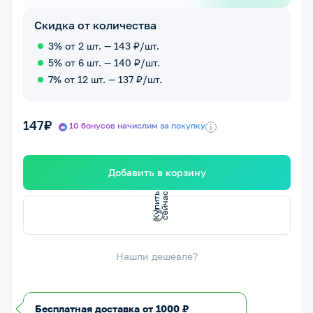
Скидка от количества
3% от 2 шт. — 143 ₽/шт.
5% от 6 шт. — 140 ₽/шт.
7% от 12 шт. — 137 ₽/шт.
147₽
10 бонусов начислим за покупку
i
Добавить в корзину
К
у
п
и
т
ь
с
е
й
ч
а
с
Нашли дешевле?
Бесплатная доставка от 1000 ₽