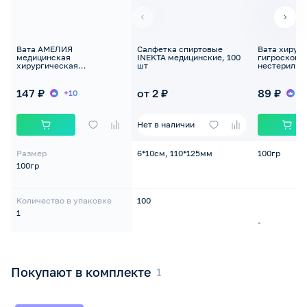
Вата АМЕЛИЯ
Салфетка спиртовые
Вата хирур
медицинская
INEKTA медицинские, 100
гигроскопи
хирургическая
шт
нестерильн
стерильная 100 гр
Розовый фла
"МАЛЫШ"
147 ₽
от 2 ₽
89 ₽
+10
+
Нет в наличии
Размер
6*10см, 110*125мм
100гр
100гр
Количество в упаковке
100
1
-
Покупают в комплекте