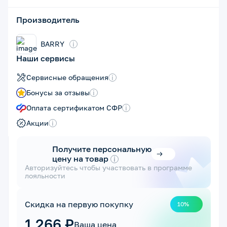
Производитель
BARRY
i
Наши сервисы
Сервисные обращения
i
Бонусы за отзывы
i
Оплата сертификатом СФР
i
Акции
i
Получите персональную
цену на товар
i
Авторизуйтесь чтобы участвовать в программе
лояльности
Скидка на первую покупку
10%
1 266 ₽
Ваша цена