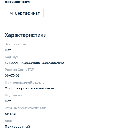
Документация
Сертификат
Характеристики
ЧестныйЗнак:
Нет
КодТру:
325022129.06004050100620002643
Раздел Серт/ТСР:
06-05-01
НаименованиеРаздела:
Опора в кровать веревочная
Под заказ:
Нет
Страна происхождения:
КИТАЙ
Вид:
Прикроватный