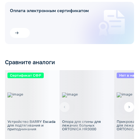
Оплата электронным сертификатом
Сравните аналоги
Сертификат СФР
Нет в нал
Устройство BARRY Escada
Опора для спины для
Прикроватн
для подтягивания и
лежачих больных
для лежачи
приподнимания
ORTONICA HR3000
ORTONICA L