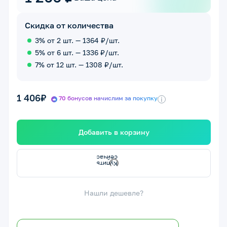
Скидка от количества
3% от 2 шт. — 1364 ₽/шт.
5% от 6 шт. — 1336 ₽/шт.
7% от 12 шт. — 1308 ₽/шт.
1 406₽
70 бонусов начислим за покупку
i
Добавить в корзину
К
п
и
т
ь
с
е
й
ч
а
у
с
Нашли дешевле?