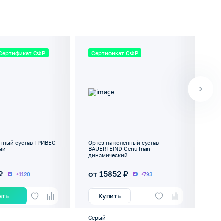
Сертификат СФР
Сертификат СФР
С
енный сустав ТРИВЕС
Ортез на коленный сустав
Ба
вый
BAUERFEIND GenuTrain
RK
динамический
ш
₽
от 15852 ₽
о
+1120
+793
ать
Купить
Серый
Се