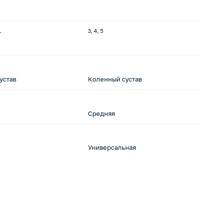
L
3, 4, 5
L,
устав
Коленный сустав
К
Средняя
С
Универсальная
У