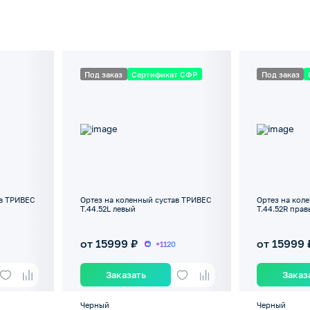
Под заказ
Сертификат СФР
Под заказ
ав ТРИВЕС
Ортез на коленный сустав ТРИВЕС
Ортез на кол
Т.44.52L левый
Т.44.52R пра
от 15999 ₽
от 15999 
+1120
Заказать
Заказ
Черный
Черный