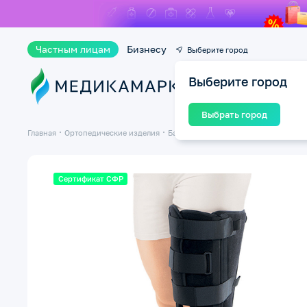
Частным лицам
Бизнесу
Выберите город
Выберите город
Ката
Выбрать город
Главная
Ортопедические изделия
Бандажи и ортезы на суставы
Банд
Сертификат СФР