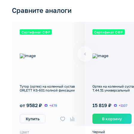
Сравните аналоги
Сертификат СФР
Сертификат СФР
Тутор (ортез) на коленный сустав
Ортез на коленный суст
ORLETT KS-601 полной фиксации
Т.44.51 универсальный
от 9582 ₽
15 819 ₽
+479
+1107
Купить
В корзину
Цвет
Черный