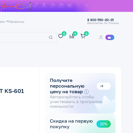
8 800 550–20–15
лям
Магазины
Бесплатно по России
0
0
0
Получите
персональную
T KS-601
цену на товар
i
Авторизуйтесь чтобы
участвовать в программе
лояльности
Скидка на первую
10%
покупку