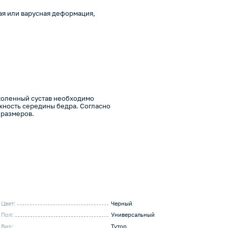
я или варусная деформация,
 коленный сустав необходимо
ужность середины бедра. Согласно
 размеров.
Цвет:
Черный
Пол:
Универсальный
Вид:
Тутор