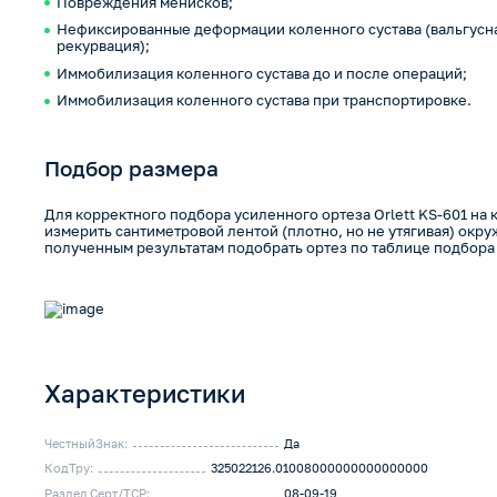
Повреждения менисков;
Нефиксированные деформации коленного сустава (вальгусна
рекурвация);
Иммобилизация коленного сустава до и после операций;
Иммобилизация коленного сустава при транспортировке.
Подбор размера
Для корректного подбора усиленного ортеза Orlett KS-601 на
измерить сантиметровой лентой (плотно, но не утягивая) окр
полученным результатам подобрать ортез по таблице подбора
Характеристики
ЧестныйЗнак:
Да
КодТру:
325022126.01008000000000000000
Раздел Серт/ТСР:
08-09-19