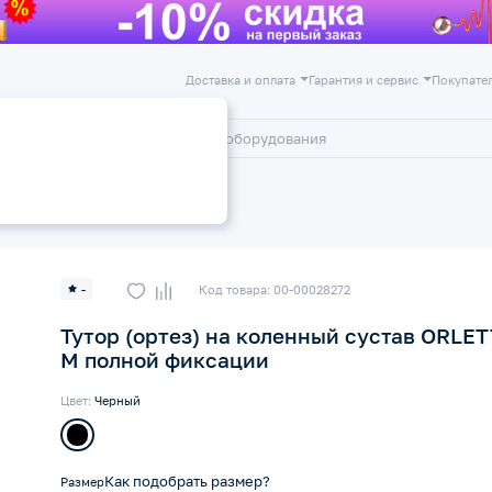
Доставка и оплата
Гарантия и сервис
Покупате
лог
Акции
ажи и ортезы на коленный сустав
-
Код товара: 00-00028272
Тутор (ортез) на коленный сустав ORLET
M полной фиксации
Цвет:
Черный
Как подобрать размер?
Размер