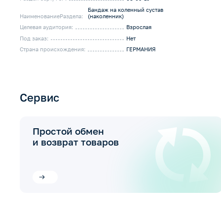
Бандаж на коленный сустав
НаименованиеРаздела:
(наколенник)
Целевая аудитория:
Взрослая
Под заказ:
Нет
Страна происхождения:
ГЕРМАНИЯ
Сервис
Простой обмен
и возврат товаров