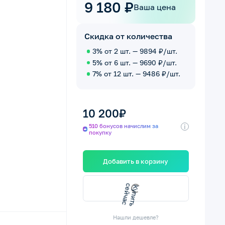
9 180 ₽
Ваша цена
Скидка от количества
3% от 2 шт. — 9894 ₽/шт.
5% от 6 шт. — 9690 ₽/шт.
7% от 12 шт. — 9486 ₽/шт.
10 200₽
i
510 бонусов начислим за
покупку
Добавить в корзину
с
с
К
у
п
и
т
ь
е
й
ч
а
Нашли дешевле?