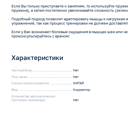
Если Вы только приступаете к занятиям, то используйте пружи
пружина), а затем постепенно увеличивайте сложность (зелена
Подобный подход позволит адаптировать мышцы к нагрузкам и
упражнений, так как процесс тренировки не должен доставлят
Если у Вас возникают болевые ощущения в мышцах шеи или че
проконсультируйтесь с врачом!
Характеристики
ЧестныйЗнак:
Нет
Под заказ:
Нет
Страна происхождения:
КИТАЙ
Вид:
Корректор
Количество автоматических
программ тренажера:
Нет