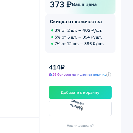
373 ₽
Ваша цена
Скидка от количества
3% от 2 шт. — 402 ₽/шт.
5% от 6 шт. — 394 ₽/шт.
7% от 12 шт. — 386 ₽/шт.
414₽
i
29 бонусов начислим за покупку
Добавить в корзину
с
К
у
п
и
т
ь
с
е
й
ч
а
Нашли дешевле?