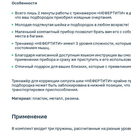
Особенности
Всего лишь 2 минуты работы с тренажером «НЕФЕРТИТИ» в де
что ваш подбородок приобрел изящные очертания.
Молодая подтянутая шейка и подбородок в любом возрасте!
Маленький компактный прибор позволит брать вам его с собо
места в багаже.
Тренажер «НЕФЕРТИТИ» имеет 3 уровня сложности, которые 
состоянием мышц.
Благодаря написанной доступным языком инструкции вы смож
применении прибора и сразу же приступить к его использов
Отличный подарок для ваших близких, которые с превеликим
Тренажёр для коррекции силуэта шеи «НЕФЕРТИТИ» крайне п
подбородка может быть заблокирована в нижней позиции, что
транспортировки приспособления.
Материал:
пластик, металл, резина.
Применение
В комплект входит три пружины, рассчитанные на разные уров