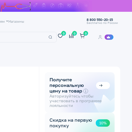
8 800 550–20–15
лям
Магазины
Бесплатно по России
0
0
0
Получите
персональную
цену на товар
i
Авторизуйтесь чтобы
участвовать в программе
лояльности
Скидка на первую
10%
покупку