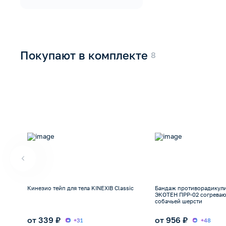
Покупают в комплекте
Кинезио тейп для тела KINEXIB Classic
Бандаж противорадикул
ЭКОТЕН ПРР-02 согрева
собачьей шерсти
от 339 ₽
от 956 ₽
+31
+48