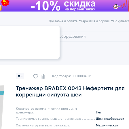
Доставка и оплата
Гарантия и сервис
Покупате
лог
Акции
-
Код товара: 00-00034371
Тренажер BRADEX 0043 Нефертити для
коррекции силуэта шеи
Количество автоматических программ
тренажера:
Нет
Тренируемые группы мышц у тренажера:
Шея, подбородок
Система нагрузки велотренажера:
Механическая