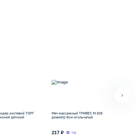
ндер кистевой ТОРГ
Мяч массажный ТРИВЕС М-108
Палк
нский детский
диаметр 8см игольчатый
ERGO
сек
217 ₽
1 7
+11