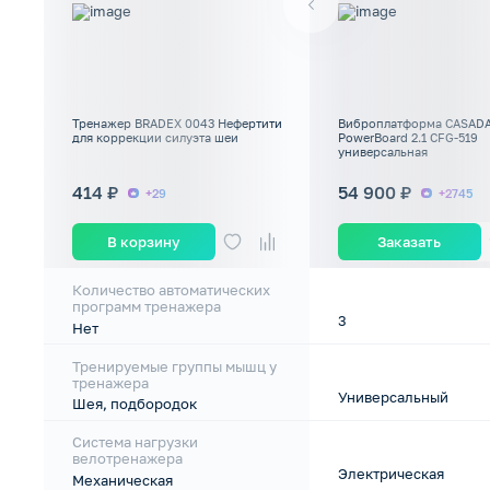
Тренажер BRADEX 0043 Нефертити
Виброплатформа CASAD
для коррекции силуэта шеи
PowerBoard 2.1 CFG-519
универсальная
414 ₽
54 900 ₽
+29
+2745
В корзину
Заказать
Количество автоматических
программ тренажера
3
Нет
Тренируемые группы мышц у
тренажера
Универсальный
Шея, подбородок
Система нагрузки
велотренажера
Электрическая
Механическая