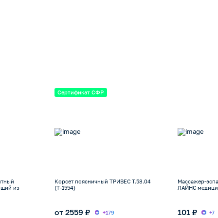
Сертификат СФР
итный
Корсет поясничный ТРИВЕС Т.58.04
Массажер-эспа
ющий из
(Т-1554)
ЛАЙНС медици
от 2559 ₽
101 ₽
+179
+7