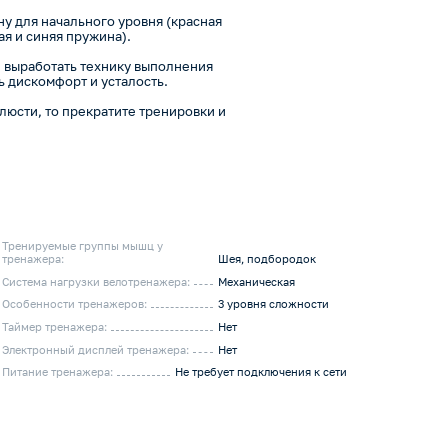
ну для начального уровня (красная
я и синяя пружина).
 выработать технику выполнения
ь дискомфорт и усталость.
люсти, то прекратите тренировки и
Тренируемые группы мышц у
тренажера:
Шея, подбородок
Система нагрузки велотренажера:
Механическая
Особенности тренажеров:
3 уровня сложности
Таймер тренажера:
Нет
Электронный дисплей тренажера:
Нет
Питание тренажера:
Не требует подключения к сети