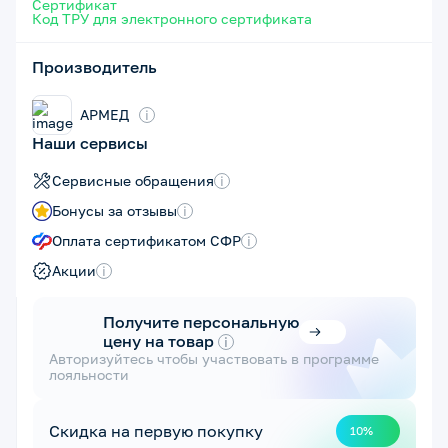
Сертификат
Код ТРУ для электронного сертификата
Производитель
АРМЕД
i
Наши сервисы
Сервисные обращения
i
Бонусы за отзывы
i
Оплата сертификатом СФР
i
Акции
i
Получите персональную
цену на товар
i
Авторизуйтесь чтобы участвовать в программе
лояльности
Скидка на первую покупку
10%