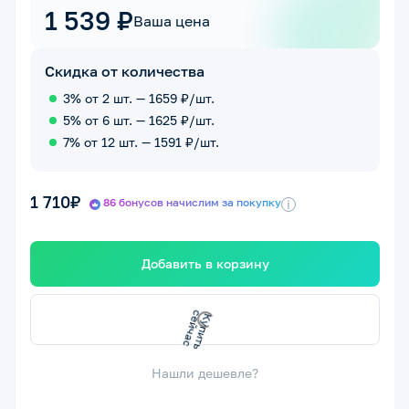
1 539 ₽
Ваша цена
Скидка от количества
3% от 2 шт. — 1659 ₽/шт.
5% от 6 шт. — 1625 ₽/шт.
7% от 12 шт. — 1591 ₽/шт.
1 710₽
86 бонусов начислим за покупку
i
Добавить в корзину
К
п
и
т
ь
с
е
й
ч
а
у
с
Нашли дешевле?