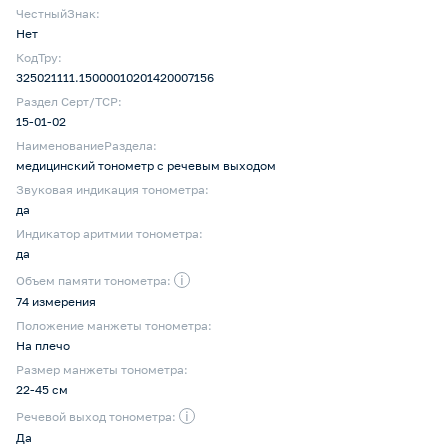
ЧестныйЗнак:
Нет
КодТру:
325021111.15000010201420007156
Раздел Серт/ТСР:
15-01-02
НаименованиеРаздела:
медицинский тонометр с речевым выходом
Звуковая индикация тонометра:
да
Индикатор аритмии тонометра:
да
i
Объем памяти тонометра:
74 измерения
Положение манжеты тонометра:
На плечо
Размер манжеты тонометра:
22-45 см
i
Речевой выход тонометра:
Да