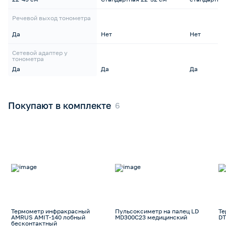
Речевой выход тонометра
Да
Нет
Нет
Сетевой адаптер у
тонометра
Да
Да
Да
Покупают в комплекте
Термометр инфракрасный
Пульсоксиметр на палец LD
Те
AMRUS AMIT-140 лобный
MD300C23 медицинский
DT
бесконтактный