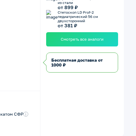
из стали
от 899 ₽
Стетоскоп LD Prof-2
педиатрический 56 см
двухсторонний
от 381 ₽
Смотреть все аналоги
Бесплатная доставка от
1000 ₽
икатом СФР
i