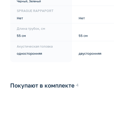
Черный, Зеленый
SPRAGUE RAPPAPORT
Нет
Нет
Длина трубок, см
55 см
55 см
Акустическая головка
односторонняя
двусторонняя
Покупают в комплекте