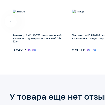
Тонометр AND UA-777 автоматический
Тонометр AND UB-202 ав
на плечо с адаптером и манжетой 22-
на запястье с индикатор
32 см
3 242 ₽
2 209 ₽
+32
+66
У товара еще нет отз