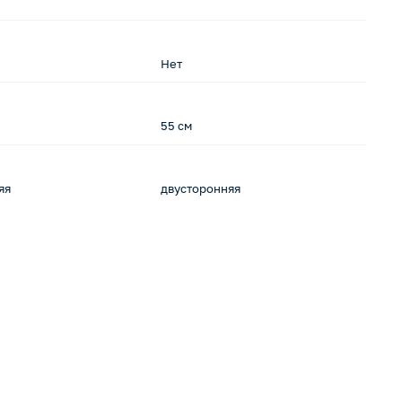
Нет
Н
55 см
-
яя
двусторонняя
-