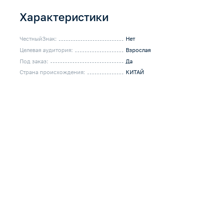
Характеристики
ЧестныйЗнак:
Нет
Целевая аудитория:
Взрослая
Под заказ:
Да
Страна происхождения:
КИТАЙ