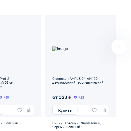
Prof-2
Стетоскоп AMRUS 04-АМ400
Ст
ий 56 см
двусторонний терапевтический
об
ий
от 323 ₽
1
+19
+22
Купить
ой, Зеленый
Синий, Красный, Фиолетовый,
де
Черный, Зеленый