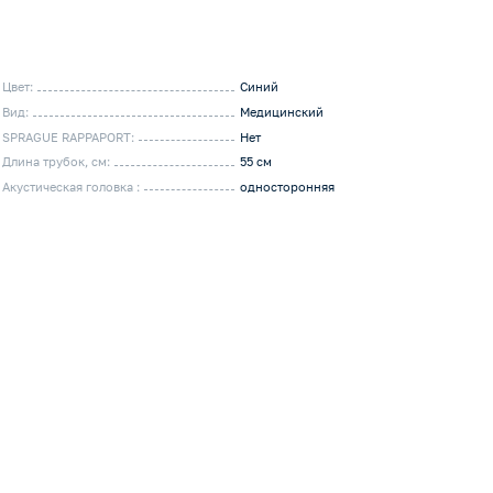
Цвет:
Синий
Вид:
Медицинский
SPRAGUE RAPPAPORT:
Нет
Длина трубок, см:
55 см
Акустическая головка :
односторонняя