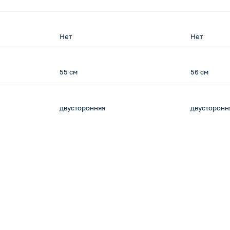
Нет
Нет
55 см
56 см
двусторонняя
двусторонн