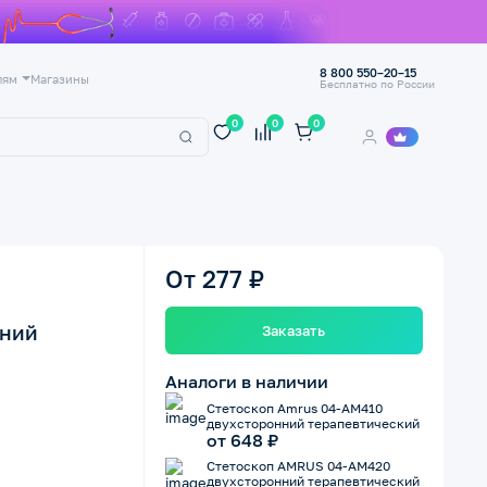
8 800 550–20–15
лям
Магазины
Бесплатно по России
0
0
0
От 277 ₽
нний
Заказать
Аналоги в наличии
Стетоскоп Amrus 04-AM410
двухсторонний терапевтический
от 648 ₽
Стетоскоп AMRUS 04-AM420
двухсторонний терапевтический