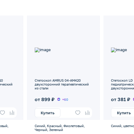
10
Стетоскоп AMRUS 04-AM420
Стетоскоп LD 
ический
двухсторонний терапевтический
педиатрическ
из стали
двухсторонн
от 899 ₽
от 381 ₽
+60
Купить
Купить
овый,
Синий, Красный, Фиолетовый,
Синий, цветн
Черный, Зеленый