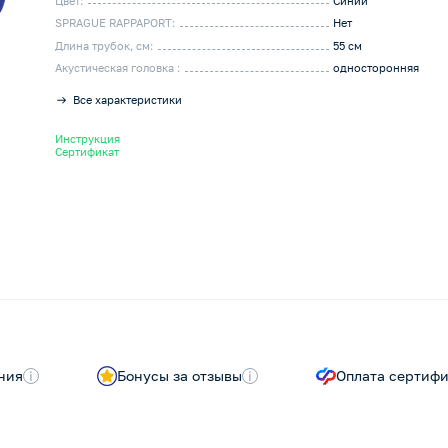
Цвет:
Синий
SPRAGUE RAPPAPORT:
Нет
Длина трубок, см:
55 см
Акустическая головка :
односторонняя
Все характеристики
Инструкция
Сертификат
ния
i
Бонусы за отзывы
i
Оплата сертиф