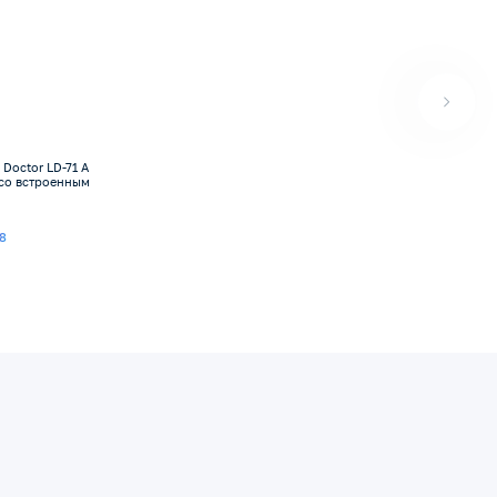
 Doctor LD-71 A
нным
8