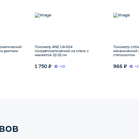
томатический
Тонометр AND UA-604
Тонометр Little
ом аритмии
полуавтоматический на плечо с
механический со встрое
манжетой 22-32 см
стетоскопом
1 750 ₽
966 ₽
+18
+4
ывов