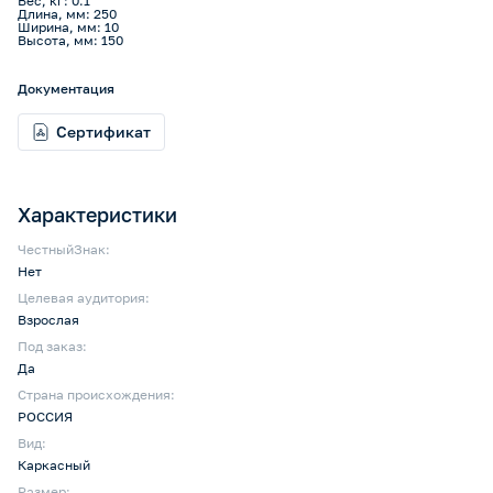
Вес, кг: 0.1
Длина, мм: 250
Ширина, мм: 10
Высота, мм: 150
Документация
Сертификат
Характеристики
ЧестныйЗнак:
Нет
Целевая аудитория:
Взрослая
Под заказ:
Да
Страна происхождения:
РОССИЯ
Вид:
Каркасный
Размер: