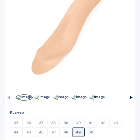
Размер
35
36
37
38
39
40
41
42
43
44
45
46
47
48
49
50