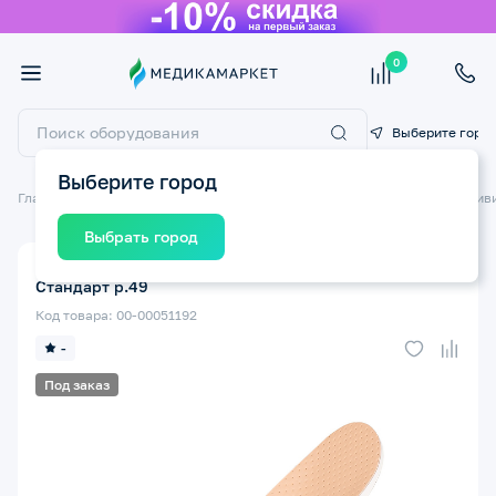
0
Выберите горо
Выберите город
Главная
Ортопедические изделия
Стельки ортопедические
Индиви
Выбрать город
Индивидуальные ортопедические стельки ТРИВЕС
Стандарт р.49
Код товара: 00-00051192
-
Под заказ