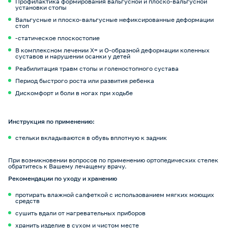
Профилактика формирования вальгусной и плоско-вальгусной
установки стопы
Вальгусные и плоско-вальгусные нефиксированные деформации
стоп
-статическое плоскостопие
В комплексном лечении Х= и О-образной деформации коленных
суставов и нарушении осанки у детей
Реабилитация травм стопы и голеностопного сустава
Период быстрого роста или развития ребенка
Дискомфорт и боли в ногах при ходьбе
Инструкция по применению:
стельки вкладываются в обувь вплотную к задник
При возникновении вопросов по применению ортопедических стелек
обратитесь к Вашему лечащему врачу.
Рекомендации по уходу и хранению
протирать влажной салфеткой с использованием мягких моющих
средств
сушить вдали от нагревательных приборов
хранить изделие в сухом и чистом месте