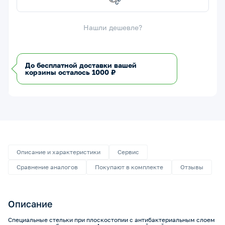
К
у
п
и
т
ь
е
й
ч
а
Нашли дешевле?
До бесплатной доставки вашей
корзины осталось 1000 ₽
Описание и характеристики
Сервис
Сравнение аналогов
Покупают в комплекте
Отзывы
Описание
Специальные стельки при плоскостопии с антибактериальным слоем