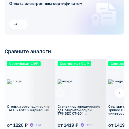
Оплата электронным сертификатом
Сравните аналоги
Сертификат СФР
Сертификат СФР
Сертифик
Стельки ортопедические
Стельки ортопедические
Стельки ор
TALUS арт.92 каркасные
для закрытой обуви
Тривес СТ-1
ТРИВЕС СТ-104
универсаль
универсальные
от 1226 ₽
от 1419 ₽
от 1419 ₽
+61
+99