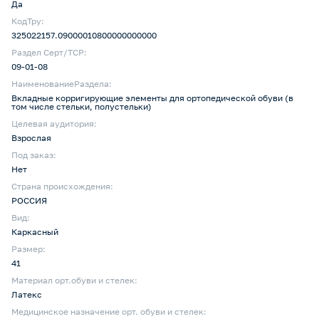
Да
КодТру:
325022157.09000010800000000000
Раздел Серт/ТСР:
09-01-08
НаименованиеРаздела:
Вкладные корригирующие элементы для ортопедической обуви (в
том числе стельки, полустельки)
Целевая аудитория:
Взрослая
Под заказ:
Нет
Страна происхождения:
РОССИЯ
Вид:
Каркасный
Размер:
41
Материал орт.обуви и стелек:
Латекс
Медицинское назначение орт. обуви и стелек: