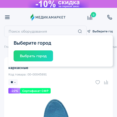
0
Выберите горо
Выберите город
Главная
Ортопедические изделия
Стельки ортопедические
Стельк
Выбрать город
Стельки ортопедические TALUS арт.92 р.41
каркасные
Код товара: 00-00045891
-
-22%
Сертификат СФР