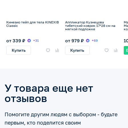
Кинезио тейп для тела KINEXIB
Аппликатор Кузнецова
Ма
Classic
тибетский коврик 17*28 см на
Ма
мягкой подложке
ко
от 339 ₽
от 979 ₽
1
+31
+69
Купить
Купить
У товара еще нет
отзывов
Помогите другим людям с выбором - будьте
первым, кто поделится своим