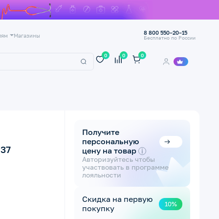
8 800 550–20–15
лям
Магазины
Бесплатно по России
0
0
0
Получите
персональную
.37
цену на товар
i
Авторизуйтесь чтобы
участвовать в программе
лояльности
Скидка на первую
10%
покупку