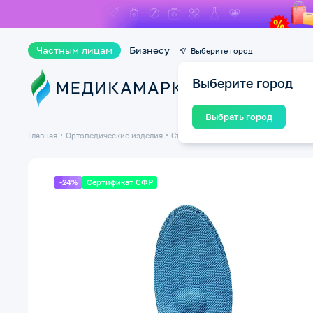
Частным лицам
Бизнесу
Выберите город
Выберите город
Ката
Выбрать город
Главная
Ортопедические изделия
Стельки ортопедические
Стельки 
-24%
Сертификат СФР