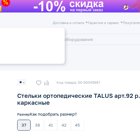
Доставка и оплата
Гарантия и сервис
Покупате
лог
Акции
ортопедические
-
Код товара: 00-00045887
Стельки ортопедические TALUS арт.92 р
каркасные
Как подобрать размер?
Размер
37
38
41
42
45