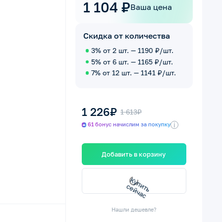
1 104 ₽
Ваша цена
Скидка от количества
3% от 2 шт. — 1190 ₽/шт.
5% от 6 шт. — 1165 ₽/шт.
7% от 12 шт. — 1141 ₽/шт.
1 226₽
1 613₽
i
61 бонус начислим за покупку
Добавить в корзину
К
у
п
т
ь
е
й
ч
а
и
с
с
Нашли дешевле?