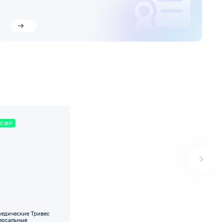
 СФР
педические Тривес
версальные