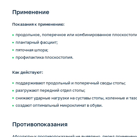
Применение
Показания к применению:
продольное, поперечное или комбинированное плоскостопи
плантарный фасциит;
пяточная шпора;
профилактика плоскостопия.
Как действуют:
поддерживают продольный и поперечный своды стопы;
разгружают передний отдел стопы;
снижают ударные нагрузки на суставы стопы, коленные и та
создают оптимальный микроклимат в обуви.
Противопоказания
Абсолютных противопоказаний не выявлено, перед применен