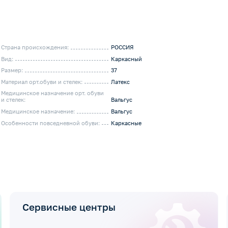
Страна происхождения:
РОССИЯ
Вид:
Каркасный
Размер:
37
Материал орт.обуви и стелек:
Латекс
Медицинское назначение орт. обуви
и стелек:
Вальгус
Медицинское назначение:
Вальгус
Особенности повседневной обуви:
Каркасные
Сервисные центры