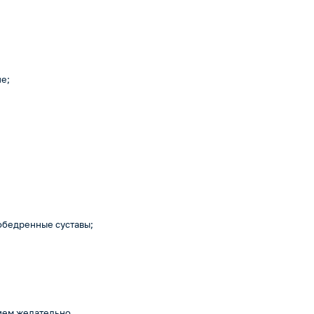
е;
зобедренные суставы;
ием желательно