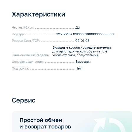
Характеристики
ЧестныйЗнак:
Да
КодТру:
325022157.09000010800000000000
Раздел Серт/ТСР:
09-01-08
Вкладные корригирующие элементы
для ортопедической обуви (в том
НаименованиеРаздела:
числе стельки, полустельки)
Целевая аудитория:
Взрослая
Под заказ:
Нет
Сервис
Простой обмен
и возврат товаров