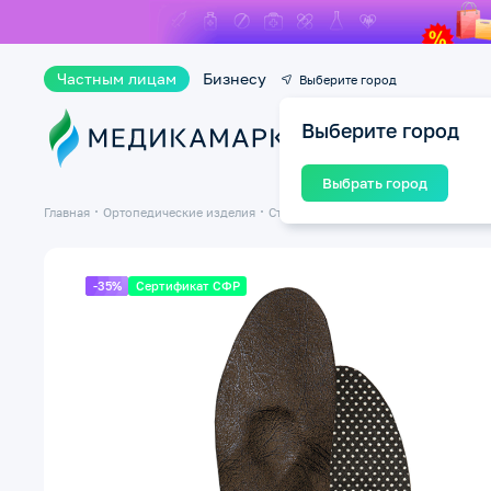
Частным лицам
Бизнесу
Выберите город
Выберите город
Ката
Выбрать город
Главная
Ортопедические изделия
Стельки ортопедические
Стельки 
-35%
Сертификат СФР