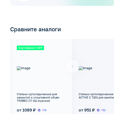
Сравните аналоги
Сертификат СФР
Стельки ортопедические для
Стельки ортопедические
закрытой и спортивной обуви
ACTIVE C 7201 для занят
ТРИВЕС СТ-111 мужские
от 1089 ₽
от 951 ₽
+76
+52