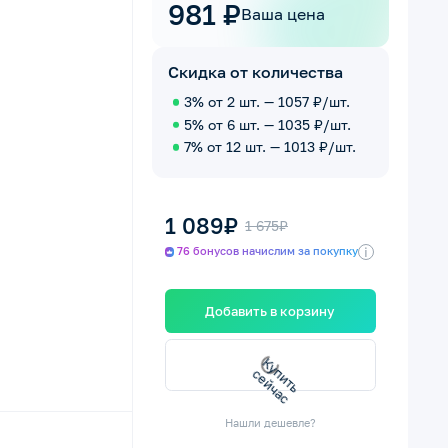
981 ₽
Ваша цена
Скидка от количества
3% от 2 шт. — 1057 ₽/шт.
5% от 6 шт. — 1035 ₽/шт.
7% от 12 шт. — 1013 ₽/шт.
1 089₽
1 675₽
i
76 бонусов начислим за покупку
Добавить в корзину
К
п
и
т
ь
е
й
ч
а
у
с
с
Нашли дешевле?