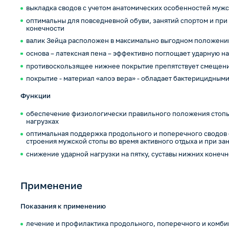
выкладка сводов с учетом анатомических особенностей муж
оптимальны для повседневной обуви, занятий спортом и пр
конечности
валик Зейца расположен в максимально выгодном положени
основа – латексная пена – эффективно поглощает ударную на
противоскользящее нижнее покрытие препятствует смещени
покрытие - материал «алоэ вера» - обладает бактерицидным
Функции
обеспечение физиологически правильного положения стопы
нагрузках
оптимальная поддержка продольного и поперечного сводов 
строения мужской стопы во время активного отдыха и при за
снижение ударной нагрузки на пятку, суставы нижних конеч
Применение
Показания к применению
лечение и профилактика продольного, поперечного и комбин