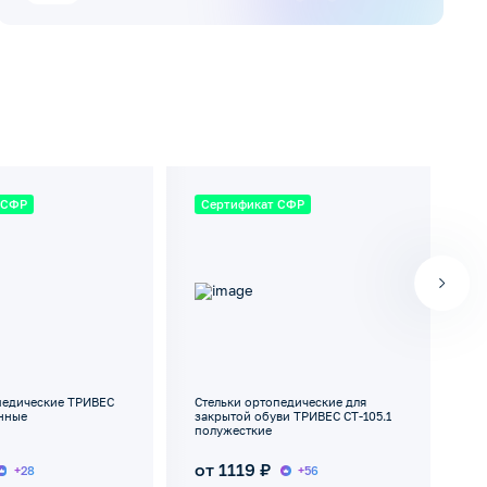
 СФР
Сертификат СФР
С
педические ТРИВЕС
Стельки ортопедические для
Cт
енные
закрытой обуви ТРИВЕС СТ-105.1
за
полужесткие
ТР
от 1119 ₽
о
+28
+56