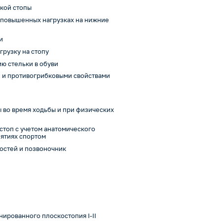
ской стопы
и повышенных нагрузках на нижние
и
грузку на стопу
ю стельки в обуви
и и противогрибковыми свойствами
 во время ходьбы и при физических
стоп с учетом анатомического
нятиях спортом
ностей и позвоночник
ированного плоскостопия I-II