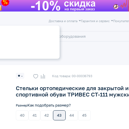
Доставка и оплата
Гарантия и сервис
Покупате
лог
Акции
ортопедические
-
Код товара: 00-00036793
Стельки ортопедические для закрытой и
спортивной обуви ТРИВЕС СТ-111 мужски
Как подобрать размер?
Размер
40
41
42
43
44
45