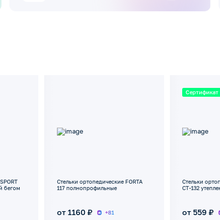
Сертификат
 SPORT
Стельки ортопедические FORTA
Стельки орто
ий бегом
117 полнопрофильные
СТ-132 утепл
от 1160 ₽
от 559 ₽
+81