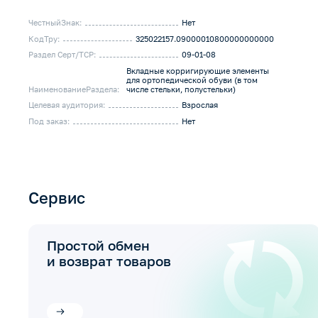
ЧестныйЗнак:
Нет
КодТру:
325022157.09000010800000000000
Раздел Серт/ТСР:
09-01-08
Вкладные корригирующие элементы
для ортопедической обуви (в том
НаименованиеРаздела:
числе стельки, полустельки)
Целевая аудитория:
Взрослая
Под заказ:
Нет
Сервис
Простой обмен
и возврат товаров