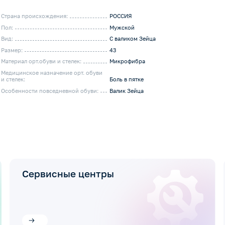
Страна происхождения:
РОССИЯ
Пол:
Мужской
Вид:
С валиком Зейца
Размер:
43
Материал орт.обуви и стелек:
Микрофибра
Медицинское назначение орт. обуви
и стелек:
Боль в пятке
Особенности повседневной обуви:
Валик Зейца
Сервисные центры