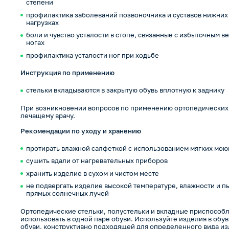
степени
профилактика заболеваний позвоночника и суставов нижних
нагрузках
боли и чувство усталости в стопе, связанные с избыточным 
ногах
профилактика усталости ног при ходьбе
Инструкция по применению
стельки вкладываются в закрытую обувь вплотную к заднику
При возникновении вопросов по применению ортопедических 
лечащему врачу.
Рекомендации по уходу и хранению
протирать влажной салфеткой с использованием мягких мою
сушить вдали от нагревательных приборов
хранить изделие в сухом и чистом месте
не подвергать изделие высокой температуре, влажности и пы
прямых солнечных лучей
Ортопедические стельки, полустельки и вкладные приспособл
использовать в одной паре обуви. Используйте изделия в обу
обуви, конструктивно подходящей для определенного вида и