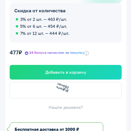
Скидка от количества
3% от 2 шт. — 463 ₽/шт.
5% от 6 шт. — 454 ₽/шт.
7% от 12 шт. — 444 ₽/шт.
477₽
24 бонуса начислим за покупку
i
Добавить в корзину
К
у
п
и
е
й
ч
а
ть с
с
Нашли дешевле?
Бесплатная доставка от 1000 ₽