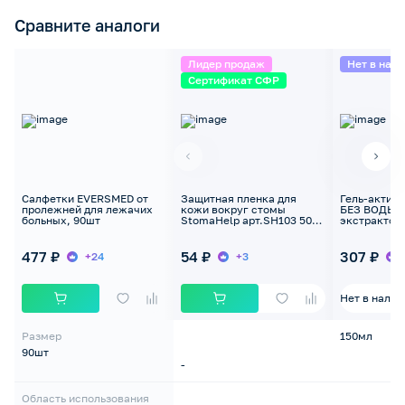
Сравните аналоги
Лидер продаж
Нет в нал
Сертификат СФР
Салфетки EVERSMED от
Защитная пленка для
Гель-актив
пролежней для лежачих
кожи вокруг стомы
БЕЗ ВОДЫ с
больных, 90шт
StomaHelp арт.SH103 50
экстрактом
салфеток
сабельника
пролежней,
477 ₽
54 ₽
307 ₽
+24
+3
Нет в налич
Размер
150мл
90шт
-
Область использования