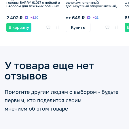
головы BARRY 61017 с лейкой и
однокомпонентный
шт
насосом для лежачих больных
дренируемый опорожняемый,
вп
5шт
бо
2 402 ₽
от 649 ₽
6
+120
+21
В корзину
Купить
У товара еще нет
отзывов
Помогите другим людям с выбором - будьте
первым, кто поделится своим
мнением об этом товаре