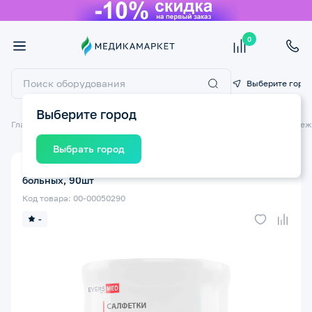
0
Выберите горо
Выберите город
Главная
Гигиена и уход за больными
Шампуни, гели , крема для ле
Выбрать город
Салфетки EVERSMED от пролежней для лежачих
больных, 90шт
Код товара: 00-00050290
-