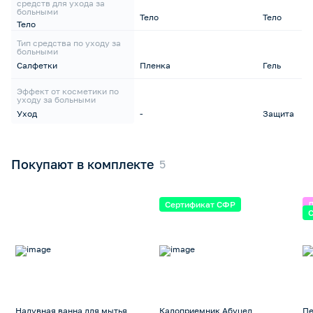
средств для ухода за
больными
Тело
Тело
Тело
Тип средства по уходу за
больными
Салфетки
Пленка
Гель
Эффект от косметики по
уходу за больными
Уход
-
Защита
Покупают в комплекте
Сертификат СФР
Надувная ванна для мытья
Калоприемник Абуцел
Пе