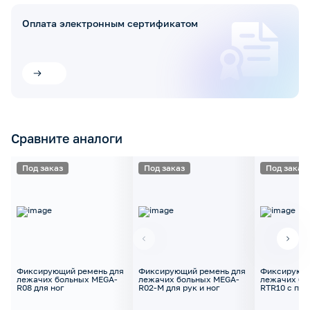
Оплата электронным сертификатом
Сравните аналоги
Под заказ
Под заказ
Под заказ
Фиксирующий ремень для
Фиксирующий ремень для
Фиксирующи
лежачих больных MEGA-
лежачих больных MEGA-
лежачих бо
R08 для ног
R02-М для рук и ног
RTR10 с пах