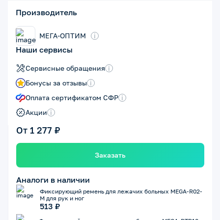
Производитель
МЕГА-ОПТИМ
i
Наши сервисы
Сервисные обращения
i
Бонусы за отзывы
i
Оплата сертификатом СФР
i
Акции
i
От 1 277 ₽
Заказать
Аналоги в наличии
Фиксирующий ремень для лежачих больных MEGA-R02-
М для рук и ног
513 ₽