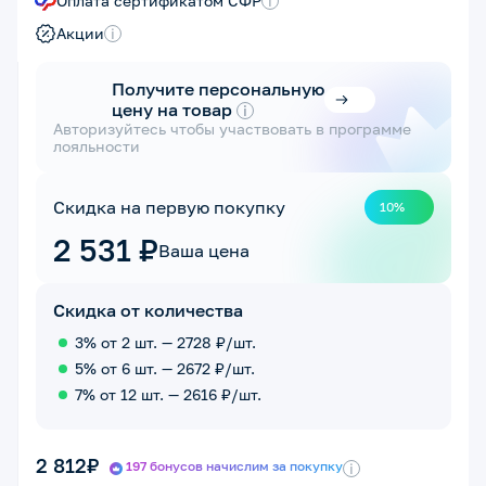
Оплата сертификатом СФР
i
Акции
i
Получите персональную
цену на товар
i
Авторизуйтесь чтобы участвовать в программе
лояльности
Скидка на первую покупку
10%
2 531 ₽
Ваша цена
Скидка от количества
3% от 2 шт. — 2728 ₽/шт.
5% от 6 шт. — 2672 ₽/шт.
7% от 12 шт. — 2616 ₽/шт.
2 812₽
197 бонусов начислим за покупку
i