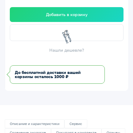
Добавить в корзину
К
у
п
и
т
ь
с
е
й
ч
а
с
Нашли дешевле?
До бесплатной доставки вашей
корзины осталось 1000 ₽
Описание и характеристики
Сервис
Сравнение аналогов
Покупают в комплекте
Отзывы