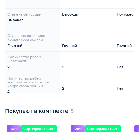
Степень фиксации
Высокая
Полужестк
Высокая
Отдел позвоночника
корректора осанки
Грудной
Грудной
Грудной
Количество ребер
жесткости
2
2
Нет
Количество ребер
жесткости у корсета и
корректора осанки
2
Нет
2
Покупают в комплекте
-32%
Сертификат СФР
-26%
Сертификат СФР