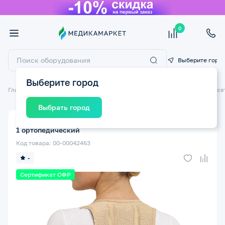
0
Выберите горо
Выберите город
Главная
Ортопедические изделия
Ортопедические бандажи и корсе
Выбрать город
Корректор осанки (реклинатор) КРЕЙТ F-15 №4 Рост
1 ортопедический
Код товара: 00-00042463
-
Сертификат СФР