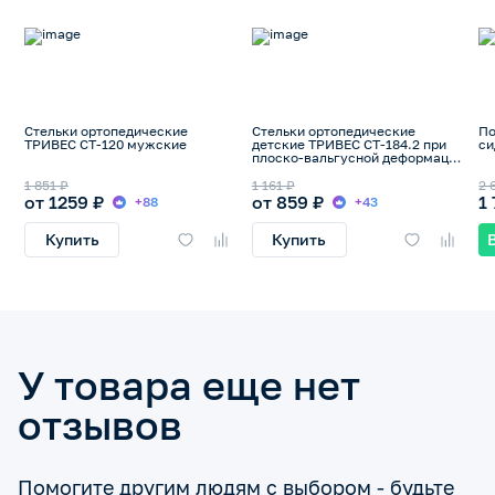
Стельки ортопедические
Стельки ортопедические
По
ТРИВЕС СТ-120 мужские
детские ТРИВЕС СТ-184.2 при
си
плоско-вальгусной деформации
стопы
1 851 ₽
1 161 ₽
2 
от 1259 ₽
от 859 ₽
1
+88
+43
Купить
Купить
У товара еще нет
отзывов
Помогите другим людям с выбором - будьте