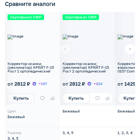
Сравните аналоги
Сертификат СФР
Сертификат СФР
Корректор осанки
Корректор осанки
Корректор 
(реклинатор) КРЕЙТ F-15
(реклинатор) КРЕЙТ F-15
взрослых T
Рост 1 ортопедический
Рост 2 ортопедический
0107 Comfor
крестообра
от 2812 ₽
от 2812 ₽
от 1429 
+197
+224
Купить
Купить
Купить
Цвет
Бежевый
Бежевый
Бежевый
Размер
3, 4, 5
1, 2, 3, 4
3, 4, 5