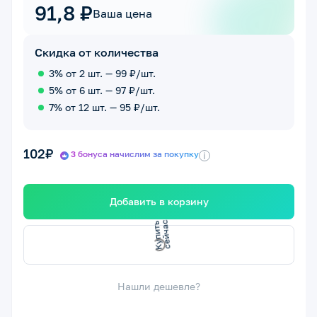
91,8 ₽
Ваша цена
Скидка от количества
3% от 2 шт. — 99 ₽/шт.
5% от 6 шт. — 97 ₽/шт.
7% от 12 шт. — 95 ₽/шт.
102₽
3 бонуса начислим за покупку
i
Добавить в корзину
К
у
п
и
т
ь
е
й
ч
а
с
с
Нашли дешевле?