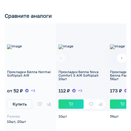
Сравните аналоги
Прокладки Белла Normal
Прокладки Белла Nova
Прокладки 
Softiplait AIR
Comfort S AIR Softiplait
Белла Panty 
10шт
56шт
от 52 ₽
112 ₽
173 ₽
+3
+3
Купить
Размер
10шт
56шт
10шт, 20шт