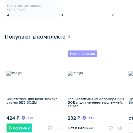
Количество капель
прокладок
4
3+
2
Покупают в комплекте
Нет в наличии
Очиститель для кожи вокруг
Гель АсептиЛайф АлоэВера БЕЗ
Пр
стомы БЕЗ ВОДЫ
ВОДЫ для лечения пролежней,
So
150мл
424 ₽
232 ₽
о
+21
+12
В корзину
Нет в наличии