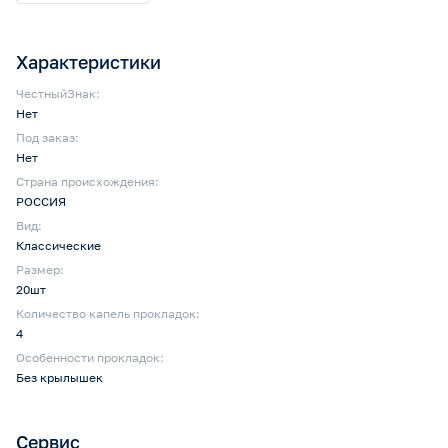
Характеристики
ЧестныйЗнак:
Нет
Под заказ:
Нет
Страна происхождения:
РОССИЯ
Вид:
Классические
Размер:
20шт
Количество капель прокладок:
4
Особенности прокладок:
Без крылышек
Сервис