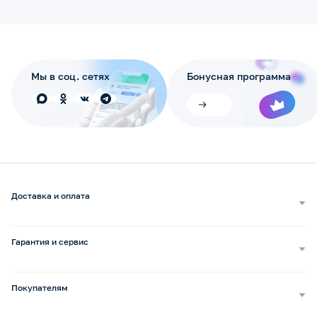
Мы в соц. сетях
Бонусная программа
Доставка и оплата
Самовывоз
Доставка курьером
Гарантия и сервис
Доставка транспортной компанией
Сопровождение обращений
Способы оплаты
Ремонт и услуги
Покупателям
Возврат и обмен
Бизнесу
Сервисные центры