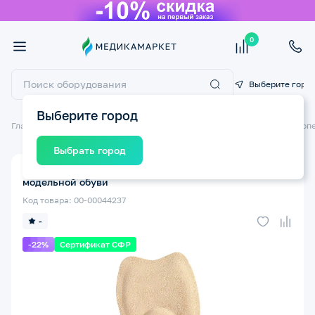
0
Выберите горо
Выберите город
Главная
Ортопедические изделия
Стельки ортопедические
Ортопе
Выбрать город
Полустельки ортопедические TALUS 27М р.41 для
модельной обуви
Код товара: 00-00044237
-
-22%
Сертификат СФР