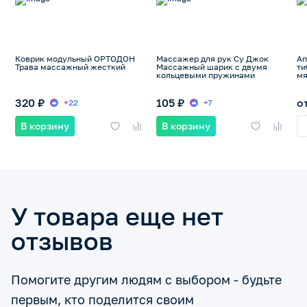
Коврик модульный ОРТОДОН
Массажер для рук Су Джок
Ап
Трава массажный жесткий
Массажный шарик с двумя
ти
кольцевыми пружинами
мя
320 ₽
105 ₽
о
+22
+7
В корзину
В корзину
У товара еще нет
отзывов
Помогите другим людям с выбором - будьте
первым, кто поделится своим