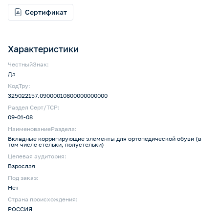
Сертификат
Характеристики
ЧестныйЗнак:
Да
КодТру:
325022157.09000010800000000000
Раздел Серт/ТСР:
09-01-08
НаименованиеРаздела:
Вкладные корригирующие элементы для ортопедической обуви (в
том числе стельки, полустельки)
Целевая аудитория:
Взрослая
Под заказ:
Нет
Страна происхождения:
РОССИЯ