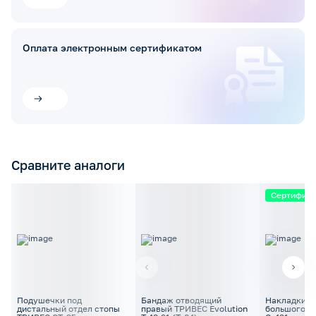
Оплата электронным сертификатом
Сравните аналоги
Сертифик
Подушечки под
Бандаж отводящий
Накладки з
дистальный отдел стопы
правый ТРИВЕС Evolution
большого п