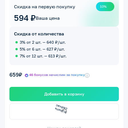
Скидка на первую покупку
10%
594 ₽
Ваша цена
Скидка от количества
3% от 2 шт. — 640 ₽/шт.
5% от 6 шт. — 627 ₽/шт.
7% от 12 шт. — 613 ₽/шт.
659₽
46 бонусов начислим за покупку
i
Добавить в корзину
К
у
и
т
ь
е
й
ч
а
п
с
с