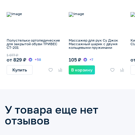
Полустельки ортопедические
Массажер для рук Су Джок
Ки
для закрытой обуви ТРИВЕС
Массажный шарик с двумя
Cl
СТ-201
кольцевыми пружинами
1 077 ₽
от 829 ₽
105 ₽
о
+58
+7
Купить
В корзину
У товара еще нет
отзывов