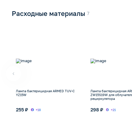
Расходные материалы
Лампа бактерицидная ARMED TUV-C
Лампа бактерицидная A
YZ15W
ZW15S19W для облучател
рециркулятора
255 ₽
298 ₽
+18
+21