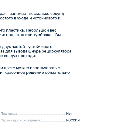
рая - занимает несколько секунд.
стого в уходе и устойчивого к
ого пластика. Небольшой вес
: пол, стол или тумбочка – Вы
 двух частей - устойчивого
паз для вывода шнура рециркулятора,
ые воздух проходит
м цвете можно использовать с
ми: красочное решение обязательно
Под заказ:
Нет
Страна происхождения:
РОССИЯ