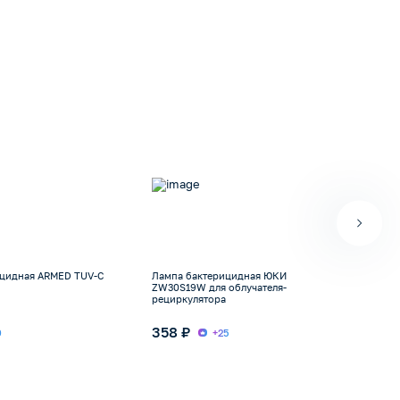
ицидная ARMED TUV-C
Лампа бактерицидная ЮКИ
Лам
ZW30S19W для облучателя-
ZW15
рециркулятора
358 ₽
53
9
+25