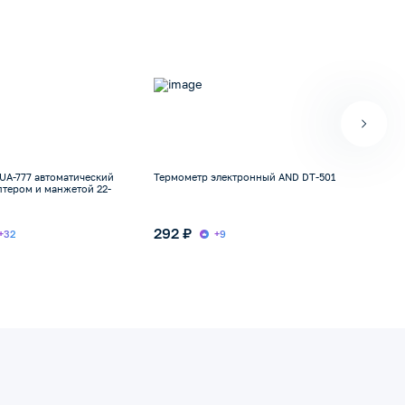
UA-777 автоматический
Термометр электронный AND DT-501
Тоно
птером и манжетой 22-
на з
292 ₽
2 2
+32
+9