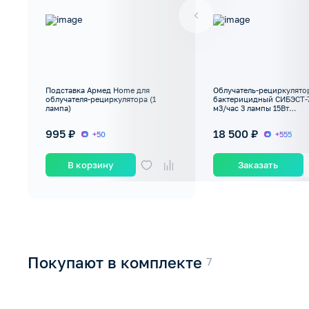
Подставка Армед Home для
Облучатель-рециркулято
облучателя-рециркулятора (1
бактерицидный СИБЭСТ-
лампа)
м3/час 3 лампы 15Вт
комбинированный
995 ₽
18 500 ₽
+50
+555
В корзину
Заказать
Покупают в комплекте