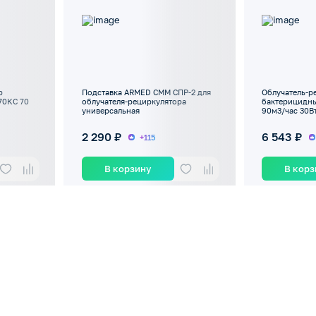
р
Подставка ARMED СММ СПР-2 для
Облучатель-р
70КС 70
облучателя-рециркулятора
бактерицидны
универсальная
90м3/час 30
2 290 ₽
6 543 ₽
+115
В корзину
В кор