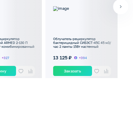
ециркулятор
Облучатель-рециркулятор
Об
й ARMED 2-130 П
бактерицидный СИБЭСТ-45С 45 м3/
ба
Вт комибинированный
час 2 лампы 15Вт настенный
м3
ко
13 125 ₽
2
+327
+394
зину
Заказать