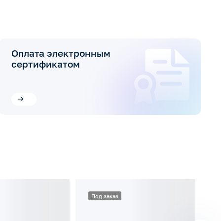
Оплата электронным
сертификатом
Под заказ
П