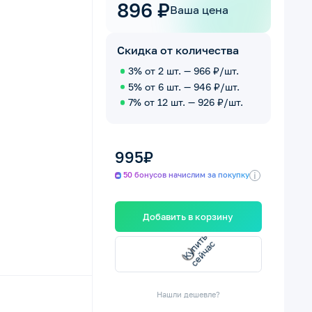
896 ₽
Ваша цена
Скидка от количества
3% от 2 шт. — 966 ₽/шт.
5% от 6 шт. — 946 ₽/шт.
7% от 12 шт. — 926 ₽/шт.
995₽
i
50 бонусов начислим за покупку
Добавить в корзину
К
у
п
т
ь
е
й
ч
а
и
с
с
Нашли дешевле?