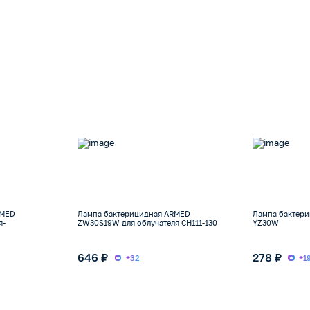
RMED
Лампа бактерицидная ARMED
Лампа бактер
я-
ZW30S19W для облучателя CH111-130
YZ30W
646 ₽
278 ₽
+32
+1