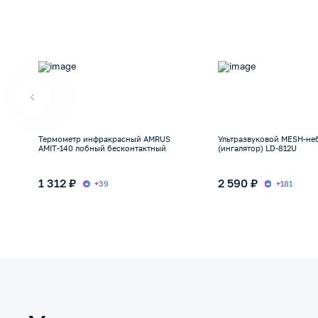
Термометр инфракрасный AMRUS
Ультразвуковой MESH-не
AMIT-140 лобный бесконтактный
(ингалятор) LD-812U
1 312 ₽
2 590 ₽
+39
+181