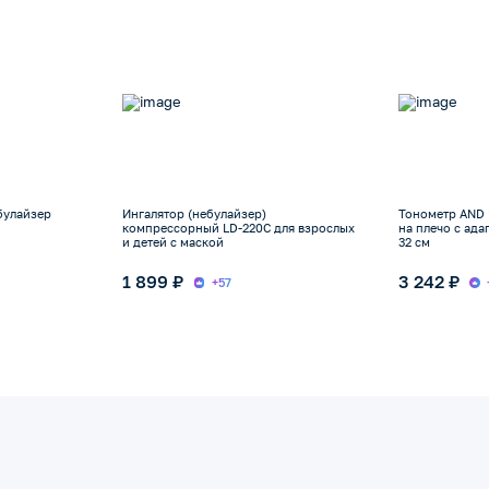
булайзер
Ингалятор (небулайзер)
Тонометр AND 
компрессорный LD-220C для взрослых
на плечо с ада
и детей с маской
32 см
1 899 ₽
3 242 ₽
+57