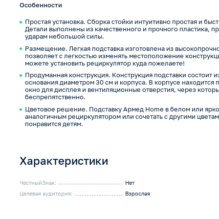
Особенности
Простая установка. Сборка стойки интуитивно простая и быст
Детали выполнены из качественного и прочного пластика, про
ударам небольшой силы.
Размещение. Легкая подставка изготовлена из высокопрочн
позволяет с легкостью изменять местоположение конструкции
можете установить рециркулятор куда пожелаете!
Продуманная конструкция. Конструкция подставки состоит из
основания диаметром 30 см и корпуса. В корпусе находится 
окно для дисплея и вентиляционные отверстия, через котор
беспрепятственно.
Цветовое решение. Подставку Армед Home в белом или ярко
аналогичным рециркулятором или сочетать с другими цвета
понравится детям.
Характеристики
ЧестныйЗнак:
Нет
Целевая аудитория:
Взрослая