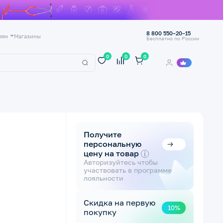
8 800 550–20–15
лям
Магазины
Бесплатно по России
0
0
0
Получите
персональную
я
цену на товар
i
Авторизуйтесь чтобы
участвовать в программе
лояльности
Скидка на первую
10%
покупку