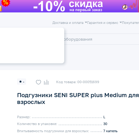
Доставка и оплата
Гарантия и сервис
Покупате
лог
Акции
лых
-
Код товара: 00-00051699
Подгузники SENI SUPER plus Medium дл
взрослых
Размер:
L
Количество в упаковке:
30
Впитываемость подгузники для взрослых:
7 капель