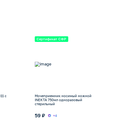
Сертификат СФР
11 с
Мочеприемник носимый ножной
INEKTA 750мл одноразовый
стерильный
59 ₽
+4