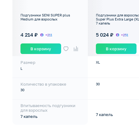
Подгузники SENI SUPER plus
Подгузники для взрослы
Medium для взрослых
Super Plus Extra Large (XL
7 капель
4 214 ₽
5 024 ₽
+211
+251
В корзину
В корзину
Размер
XL
L
Количество в упаковке
30
30
Впитываемость подгузники
для взрослых
7 капель
7 капель