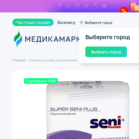
Частным лицам
Бизнесу
Выберите город
Выберите город
Ката
Выбрать город
Главная
Гигиена и уход за больными
Подгузники и трусики для взрос
Сертификат СФР