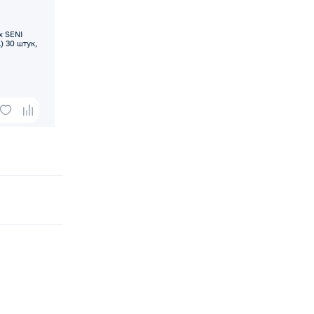
х SENI
) 30 штук,