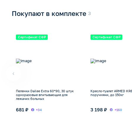
Покупают в комплекте
Сертификат СФР
Сертификат СФР
Пеленки Dailee Extra 60*90, 30 штук
Кресло-туалет ARMED KR8
одноразовые впитывающие для
поручнями, до 150кг
лежачих больных
681 ₽
3 198 ₽
+34
+160