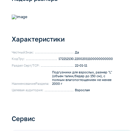
Характеристики
ЧестныйЗнак:
Да
КодТру:
172212130.22002011100000000000
Раздел Серт/ТСР:
22-01-11
Подгузники для взрослых, размер "L"
(объем талии/бедер до 150 см), с
полным влагопоглощением не менее
НаименованиеРаздела:
2000 г
Целевая аудитория:
Взрослая
Сервис