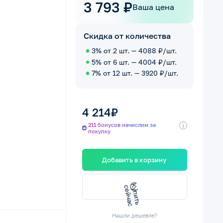
3 793 ₽
Ваша цена
Скидка от количества
3% от 2 шт. — 4088 ₽/шт.
5% от 6 шт. — 4004 ₽/шт.
7% от 12 шт. — 3920 ₽/шт.
4 214₽
i
211 бонусов начислим за
покупку
Добавить в корзину
с
К
у
п
и
т
ь
с
е
й
ч
а
Нашли дешевле?