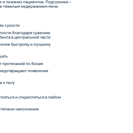
 и лежачих пациентов. Подгузники –
 и тяжелым недержанием мочи
во сухости
сухости благодаря сужению
ента в центральной части
 более быстрому и лучшему
шать
т протеканий по бокам
предотвращают появление
е к телу
ляться и открепляться в любом
 степени наполнения