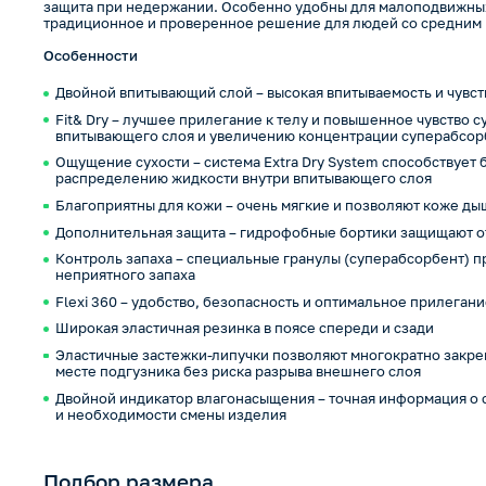
защита при недержании. Особенно удобны для малоподвижных
традиционное и проверенное решение для людей со средним
Особенности
Двойной впитывающий слой – высокая впитываемость и чувст
Fit& Dry – лучшее прилегание к телу и повышенное чувство 
впитывающего слоя и увеличению концентрации суперабсорб
Ощущение сухости – система Extra Dry System способствует
распределению жидкости внутри впитывающего слоя
Благоприятны для кожи – очень мягкие и позволяют коже ды
Дополнительная защита – гидрофобные бортики защищают о
Контроль запаха – специальные гранулы (суперабсорбент) 
неприятного запаха
Flexi 360 – удобство, безопасность и оптимальное прилегани
Широкая эластичная резинка в поясе спереди и сзади
Эластичные застежки-липучки позволяют многократно закреп
месте подгузника без риска разрыва внешнего слоя
Двойной индикатор влагонасыщения – точная информация о
и необходимости смены изделия
Подбор размера