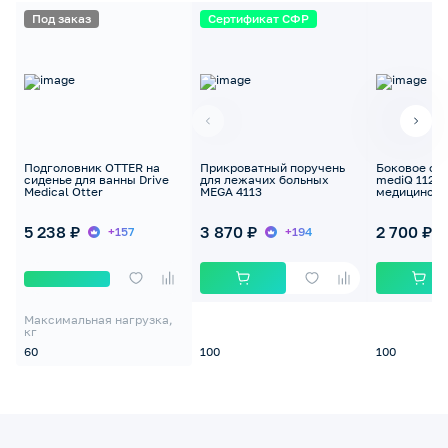
Под заказ
Сертификат СФР
Подголовник OTTER на
Прикроватный поручень
Боковое ог
сиденье для ванны Drive
для лежачих больных
mediQ 1127
Medical Otter
MEGA 4113
медицинско
5 238 ₽
3 870 ₽
2 700 ₽
+157
+194
Максимальная нагрузка,
кг
60
100
100