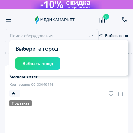
0
Выберите горо
Выберите город
Главная
Технические средства реабилитации ТСР
Кровати медицин
Выбрать город
Подголовник OTTER на сиденье для ванны Drive
Medical Otter
Код товара: 00-00049446
-
Под заказ