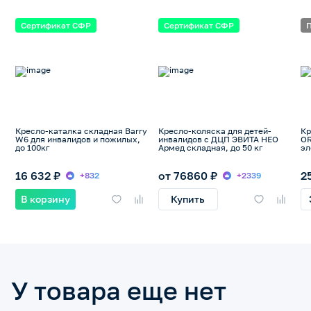
Сертификат СФР
Сертификат СФР
П
Кресло-каталка складная Barry
Кресло-коляска для детей-
Кр
W6 для инвалидов и пожилых,
инвалидов с ДЦП ЭВИТА НЕО
OR
до 100кг
Армед складная, до 50 кг
эл
16 632 ₽
от 76860 ₽
2
+832
+2339
В корзину
Купить
У товара еще нет