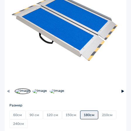
Размер
60см
90 см
120 см
150см
180см
210см
240см