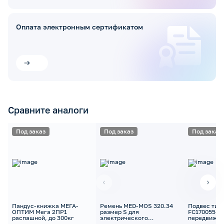
Оплата электронным сертификатом
Сравните аналоги
Под заказ
Под заказ
Под заказ
Пандус-книжка МЕГА-
Ремень MED-MOS 320.34
Подвес тип
ОПТИМ Мега 2ПР1
размер S для
FC170055-М
распашной, до 300кг
электрического
передвижно
подъёмника Belberg
подъемника,