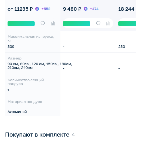
320.00
от 11235 ₽
9 480 ₽
18 244 ₽
+552
+474
Максимальная нагрузка,
кг
300
-
230
Размер
90 см, 60см, 120 см, 150см, 180см,
210см, 240см
-
-
Количество секций
пандуса
1
-
-
Материал пандуса
Алюминий
-
-
Покупают в комплекте