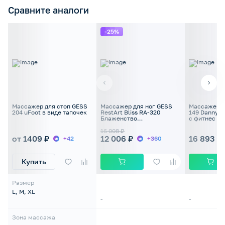
Сравните аналоги
-25%
Массажер для стоп GESS
Массажер для ног GESS
Массажер д
204 uFoot в виде тапочек
RestArt Bliss RA-320
149 Danny 
Блаженство
с фитнес э
электрический с
расширенным
16 008 ₽
функционалом черный
от 1409 ₽
12 006 ₽
16 893 ₽
+42
+360
Купить
Размер
L, M, XL
-
-
Зона массажа