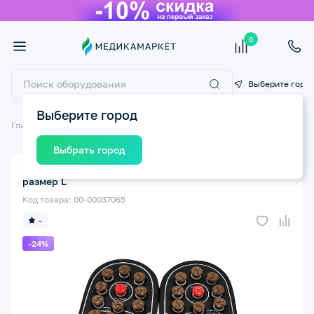
0
Выберите горо
Выберите город
Главная
Массажное оборудование
Массажеры для ног
Выбрать город
Массажер для стоп GESS 204 uFoot в виде тапочек
размер L
Код товара: 00-00037065
-
-24%