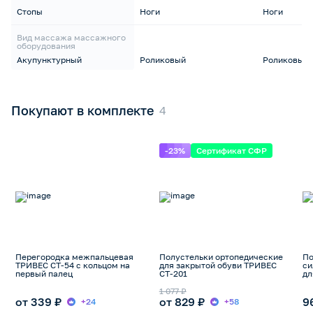
Стопы
Ноги
Ноги
Вид массажа массажного
оборудования
Акупунктурный
Роликовый
Роликовый
Покупают в комплекте
-23%
Сертификат СФР
Перегородка межпальцевая
Полустельки ортопедические
По
ТРИВЕС СТ-54 с кольцом на
для закрытой обуви ТРИВЕС
си
первый палец
СТ-201
дл
но
1 077 ₽
от 339 ₽
от 829 ₽
9
+24
+58