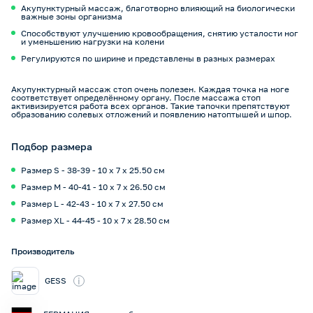
Акупунктурный массаж, благотворно влияющий на биологически
важные зоны организма
Способствуют улучшению кровообращения, снятию усталости ног
и уменьшению нагрузки на колени
Регулируются по ширине и представлены в разных размерах
Акупунктурный массаж стоп очень полезен. Каждая точка на ноге
соответствует определённому органу. После массажа стоп
активизируется работа всех органов. Такие тапочки препятствуют
образованию солевых отложений и появлению натоптышей и шпор.
Подбор размера
Размер S - 38-39 - 10 x 7 x 25.50 см
Размер M - 40-41 - 10 x 7 x 26.50 см
Размер L - 42-43 - 10 x 7 x 27.50 см
Размер XL - 44-45 - 10 x 7 x 28.50 см
Производитель
i
GESS