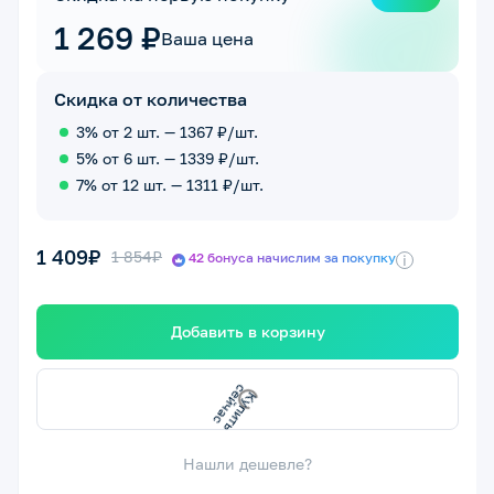
1 269 ₽
Ваша цена
Скидка от количества
3% от 2 шт. — 1367 ₽/шт.
5% от 6 шт. — 1339 ₽/шт.
7% от 12 шт. — 1311 ₽/шт.
1 409₽
1 854₽
42 бонуса начислим за покупку
i
Добавить в корзину
К
у
и
т
ь
с
е
й
ч
а
п
с
Нашли дешевле?