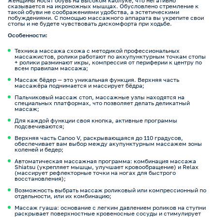
женщины носят обувь на высоком каблуке, что негативно
сказывается на икроножных мышцах. Обусловлено стремление к
такой обуви не соображениями удобства, а эстетическими
побуждениями. С помощью массажного аппарата вы укрепите свои
стопы и не будете чувствовать дискомфорта при ходьбе.
Особенности:
Техника массажа схожа с методикой профессиональных
массажистов, ролики работают по аккупунктурным точкам стопы
+ ролики разминают икры, компрессия от периферии к центру по
всем правилам массажа;
Массаж бёдер — это уникальная функция. Верхняя часть
массажёра поднимается и массирует бёдра;
Пальчиковый массаж стоп, массажные узлы находятся на
специальных платформах, что позволяет делать деликатный
массаж;
Для каждой функции своя кнопка, активные программы
подсвечиваются;
Верхняя часть Canoo V, раскрывающаяся до 110 градусов,
обеспечивает вам выбор между акупунктурным массажем зоны
коленей и бедер;
Автоматическая массажная программа: комбинация массажа
Shiatsu (укрепляет мышцы, улучшает кровообращение) и Relax
(массирует рефлекторные точки на ногах для быстрого
восстановления);
Возможность выбрать массаж роликовый или компрессионный по
отдельности, или их комбинацию;
Массаж гуаша: основание с легким давлением роликов на ступни
раскрывает поверхностные кровеносные сосуды и стимулирует