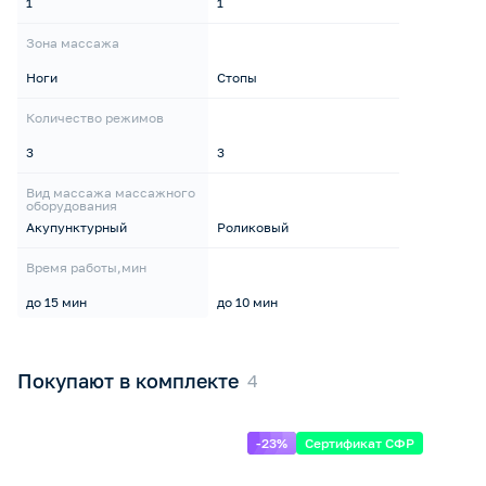
1
1
Зона массажа
Ноги
Стопы
Количество режимов
3
3
Вид массажа массажного
оборудования
Акупунктурный
Роликовый
Время работы,мин
до 15 мин
до 10 мин
Покупают в комплекте
-23%
Сертификат СФР