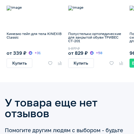
Кинезио тейп для тела KINEXIB
Полустельки ортопедические
По
Classic
для закрытой обуви ТРИВЕС
си
СТ-201
дл
но
1 077 ₽
от 339 ₽
от 829 ₽
9
+31
+58
Купить
Купить
У товара еще нет
отзывов
Помогите другим людям с выбором - будьте