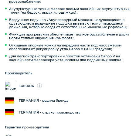
кровоснабжение;
Акупунктурные точки: массаж восьми важнейших акупунктурных
точек (на бедрах, икрах и лодыжках);
Воздушная подушка /Акупрессурный массаж: надувающиеся и
сдувающиеся воздушные подушки вызывают накачивающиеся
движения, которые создают естественные мышечные рефлексы;
Функция прогревания обеспечивает полное расслабление и дарит
ногам теплые ощущения комфорта;
Откидные опорные ножки на передней части под массажером
обеспечивают регулировку угла Canoo V на 20 градусов;
Для легкой транспортировки и простой установки Canoo V на
задней части массажера установлены два подвижных ролика.
Производитель
i
CASADA
ГЕРМАНИЯ - родина бренда
ГЕРМАНИЯ - страна производства
Гарантия производителя