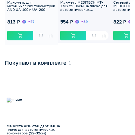
Манометр для
Манжета MEDITECH МТ-
Сетевой ад
механических тонометров
XMS 22-36см на плечо для
MEDITECH д
AND UA-100 и UA-200
автоматических
автоматиче
тонометров МТ-32, MT-42,
тонометров
MT-43
813 ₽
554 ₽
822 ₽
+57
+39
Покупают в комплекте
Манжета AND стандартная на
плечо для автоматических
тонометров (22-32см)