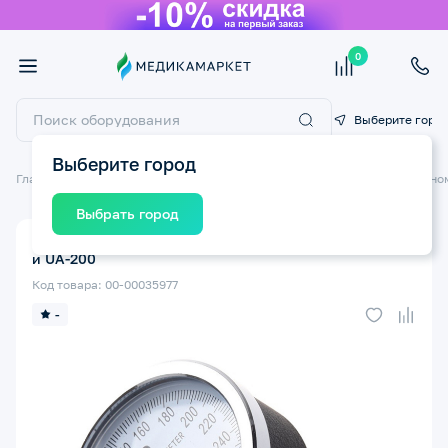
0
Выберите горо
Выберите город
Главная
Медицинские приборы
Тонометры
Запасные части к тон
Выбрать город
Манометр для механических тонометров AND UA-100
и UA-200
Код товара: 00-00035977
-