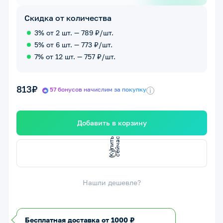
Скидка от количества
3% от 2 шт. — 789 ₽/шт.
5% от 6 шт. — 773 ₽/шт.
7% от 12 шт. — 757 ₽/шт.
813₽
57 бонусов начислим за покупку
i
Добавить в корзину
К
у
п
и
т
ь
е
й
ч
а
с
с
Нашли дешевле?
Бесплатная доставка от 1000 ₽