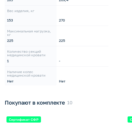
Вес изделия, кг
153
270
Максимальная нагрузка,
кг
225
225
Количество секций
медицинской кровати
1
-
Наличие колес
медицинской кровати
Нет
Нет
Покупают в комплекте
Сертификат СФР