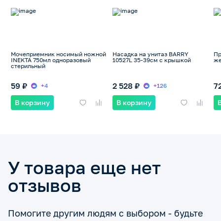
Мочеприемник носимый ножной
Насадка на унитаз BARRY
Пр
INEKTA 750мл одноразовый
10527L 35-39см с крышкой
же
стерильный
59 ₽
2 528 ₽
7
+4
+126
В корзину
В корзину
У товара еще нет
отзывов
Помогите другим людям с выбором - будьте