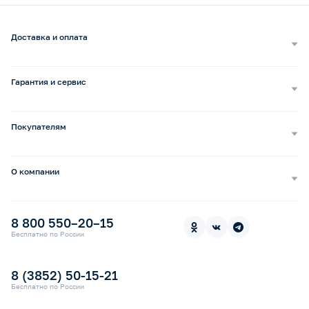
Доставка и оплата
Самовывоз
Доставка курьером
Гарантия и сервис
Доставка транспортной компанией
Сопровождение обращений
Способы оплаты
Ремонт и услуги
Покупателям
Возврат и обмен
Бизнесу
Сервисные центры
Оптовым покупателям
Бонусная программа b2b
Сервисные центры по России
О компании
Частным лицам
Как сделать заказ
О нас
Бонусная программа
Бонусные баллы за отзывы
Пресс-центр
Ортопедические стельки под заказ
8 800 550–20–15
В «Медикамаркет» с картой «Халва»
Контакты
Прокат медицинской техники
Бесплатно по России
Электронный сертификат СФР
Оплата электронным сертификатом СФР
8 (3852) 50-15-21
Бесплатно по России