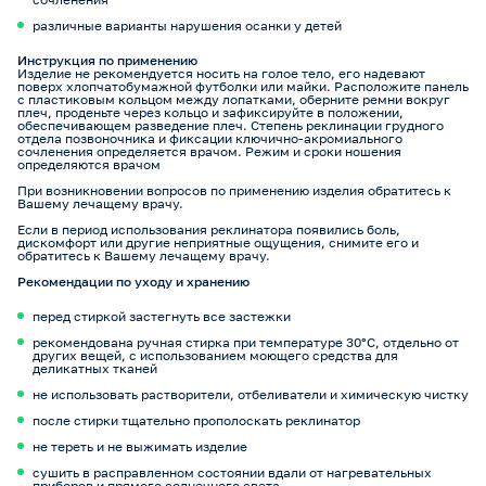
различные варианты нарушения осанки у детей
Инструкция по применению
Изделие не рекомендуется носить на голое тело, его надевают
поверх хлопчатобумажной футболки или майки. Расположите панель
с пластиковым кольцом между лопатками, оберните ремни вокруг
плеч, проденьте через кольцо и зафиксируйте в положении,
обеспечивающем разведение плеч. Степень реклинации грудного
отдела позвоночника и фиксации ключично-акромиального
сочленения определяется врачом. Режим и сроки ношения
определяются врачом
При возникновении вопросов по применению изделия обратитесь к
Вашему лечащему врачу.
Если в период использования реклинатора появились боль,
дискомфорт или другие неприятные ощущения, снимите его и
обратитесь к Вашему лечащему врачу.
Рекомендации по уходу и хранению
перед стиркой застегнуть все застежки
рекомендована ручная стирка при температуре 30°C, отдельно от
других вещей, с использованием моющего средства для
деликатных тканей
не использовать растворители, отбеливатели и химическую чистку
после стирки тщательно прополоскать реклинатор
не тереть и не выжимать изделие
сушить в расправленном состоянии вдали от нагревательных
приборов и прямого солнечного света