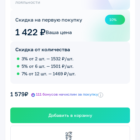
лояльности
Скидка на первую покупку
10%
1 422 ₽
Ваша цена
Скидка от количества
3% от 2 шт. — 1532 ₽/шт.
5% от 6 шт. — 1501 ₽/шт.
7% от 12 шт. — 1469 ₽/шт.
1 579₽
111 бонусов начислим за покупку
i
Добавить в корзину
К
у
п
т
ь
с
е
й
ч
а
и
с