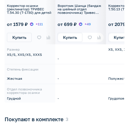
Корректор осанки
Воротник Шанца (бандаж
Корректор 
(реклинатор) ТРИВЕС
на шейный отдел
Т.50.13 (Т-1
Т.54.30 (Т-1730) для детей
позвоночника) Тривес
Evolution Т.51.91 (ТВ-001)
для грудничков
от 1579 ₽
от 699 ₽
от 2079 
+111
+49
Купить
Купить
Купить
Размер
XS, XXS, X
XS/S, XXS/XS, XXXS
-
Степень фиксации
Жесткая
-
Полужестк
Отдел позвоночника
корректора осанки
Грудной
-
Грудопоясн
Покупают в комплекте