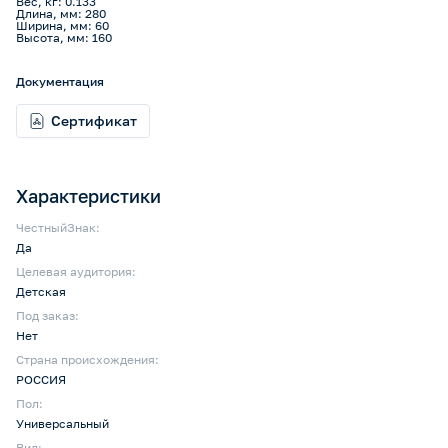
Вес, кг: 0.133
Длина, мм: 280
Ширина, мм: 60
Высота, мм: 160
Документация
Сертификат
Характеристики
ЧестныйЗнак:
Да
Целевая аудитория:
Детская
Под заказ:
Нет
Страна происхождения:
РОССИЯ
Пол:
Универсальный
Вид: