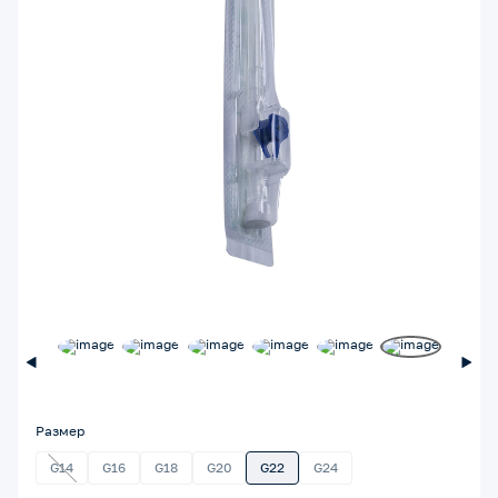
Размер
G14
G16
G18
G20
G22
G24