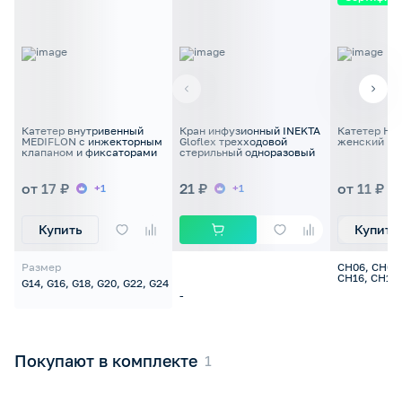
Катетер внутривенный
Кран инфузионный INEKTA
Катетер Не
MEDIFLON с инжекторным
Gloflex трехходовой
женский IN
клапаном и фиксаторами
стерильный одноразовый
от 17 ₽
21 ₽
от 11 ₽
+1
+1
Купить
Купить
Размер
СН06, СН08,
СН16, СН18
G14, G16, G18, G20, G22, G24
-
Покупают в комплекте