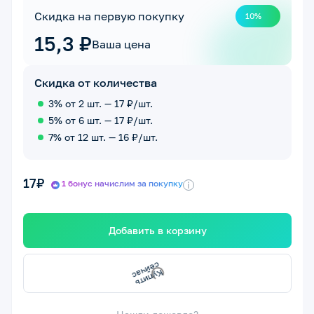
Скидка на первую покупку
10%
15,3 ₽
Ваша цена
Скидка от количества
3% от 2 шт. — 17 ₽/шт.
5% от 6 шт. — 17 ₽/шт.
7% от 12 шт. — 16 ₽/шт.
17₽
1 бонус начислим за покупку
i
Добавить в корзину
К
у
п
и
т
ь
с
е
й
ч
а
с