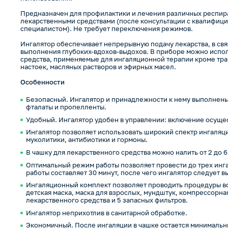
Предназначен для профилактики и лечения различных респи
лекарственными средствами (после консультации с квалифи
специалистом). Не требует переключения режимов.
Ингалятор обеспечивает непрерывную подачу лекарства, в свя
выполнения глубоких-вдохов-выдохов. В приборе можно испо
средства, применяемые для ингаляционной терапии кроме трав
настоек, масляных растворов и эфирных масел.
Особенности
Безопасный. Ингалятор и принадлежности к нему выполнены
фталаты и пропелленты.
Удобный. Ингалятор удобен в управлении: включение осуще
Ингалятор позволяет использовать широкий спектр ингаляци
муколитики, антибиотики и гормоны.
В чашку для лекарственного средства можно налить от 2 до 6
Оптимальный режим работы позволяет провести до трех ин
работы составляет 30 минут, после чего ингалятор следует в
Ингаляционный комплект позволяет проводить процедуры все
детская маска, маска для взрослых, мундштук, компрессорная
лекарственного средства и 5 запасных фильтров.
Ингалятор неприхотлив в санитарной обработке.
Экономичный. После ингаляции в чашке остается минимальн