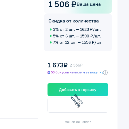
1 506 ₽
Ваша цена
Скидка от количества
3% от 2 шт. — 1623 ₽/шт.
5% от 6 шт. — 1590 ₽/шт.
7% от 12 шт. — 1556 ₽/шт.
1 673₽
2 356₽
i
50 бонусов начислим за покупку
Добавить в корзину
К
у
п
и
т
ь
с
е
й
ч
а
с
Нашли дешевле?