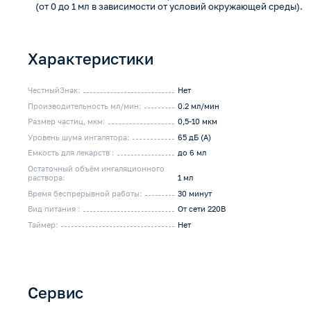
(от 0 до 1 мл в зависимости от условий окружающей среды).
Характеристики
ЧестныйЗнак:
Нет
Производительность мл/мин:
0.2 мл/мин
Размер частиц, мкм:
0,5-10 мкм
Уровень шума ингалятора:
65 дБ (А)
Емкость для лекарств :
до 6 мл
Остаточный объём ингаляционного
раствора:
1 мл
Время беспрерывной работы:
30 минут
Вид питания :
От сети 220В
Таймер:
Нет
Сервис