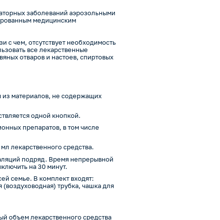
раторных заболеваний аэрозольными
цированным медицинским
зи с чем, отсутствует необходимость
льзовать все лекарственные
яных отваров и настоев, спиртовых
 из материалов, не содержащих
ствляется одной кнопкой.
онных препаратов, в том числе
 мл лекарственного средства.
галяций подряд. Время непрерывной
ыключить на 30 минут.
й семье. В комплект входят:
 (воздуховодная) трубка, чашка для
ый объем лекарственного средства