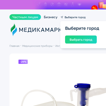
Частным лицам
Бизнесу
Выберите город
Выберите город
Ката
Выбрать город
Главная
Медицинские приборы
Ингаляторы и небулайзеры
Компресс
-29%