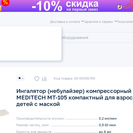
Доставка и оплата
Гарантия и сервис
Покупате
лог
Акции
орные ингаляторы и небулайзеры
-
Код товара: 00-00050765
Ингалятор (небулайзер) компрессорный
MEDITECH МТ-105 компактный для взрос
детей с маской
Производительность мл/мин:
0.2 мл/мин
Размер частиц, мкм:
0,5-10 мкм
Емкость для лекарств :
до 6 мл