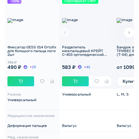
-33%
Сертификат СФР
Фиксатор GESS 014 Ortofix
Разделитель
Бандаж отв
для большого пальца ноги
межпальцевый КРЕЙТ
ТРИВЕС Evol
2шт
С-403 ортопедический
(Т-04) для 
универсальный
пальца сто
731 ₽
490 ₽
583 ₽
от 1099 
+15
+41
Купить
Размер
Универсальный
L, M, S
Универсальный
Медицинское назначение
Деформация пальцев
Вальгус
Вальгус
Мед. назначение