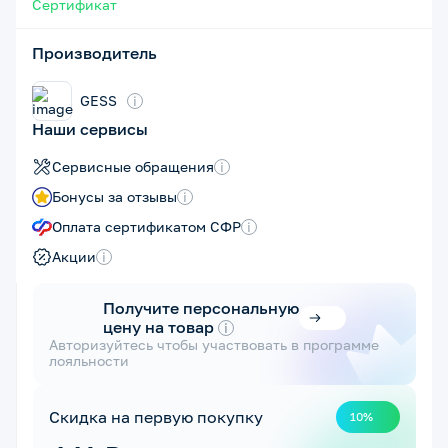
Сертификат
Производитель
GESS
i
Наши сервисы
Сервисные обращения
i
Бонусы за отзывы
i
Оплата сертификатом СФР
i
Акции
i
Получите персональную
цену на товар
i
Авторизуйтесь чтобы участвовать в программе
лояльности
Скидка на первую покупку
10%