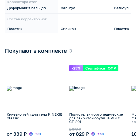
корректора стоп
Деформация пальцев
Вальгус
Вальгус
Состав корректор ног
Пластик
Силикон
Пластик
Покупают в комплекте
-23%
Сертификат СФР
Кинезио тейп для тела KINEXIB
Полустельки ортопедические
Ма
Classic
для закрытой обуви ТРИВЕС
Ма
СТ-201
ко
1 077 ₽
от 339 ₽
от 829 ₽
1
+31
+58