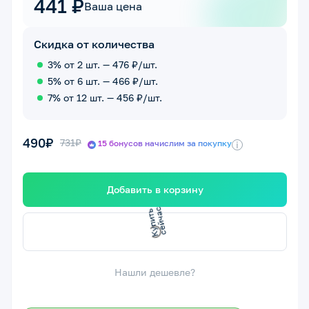
441 ₽
Ваша цена
Скидка от количества
3% от 2 шт. — 476 ₽/шт.
5% от 6 шт. — 466 ₽/шт.
7% от 12 шт. — 456 ₽/шт.
490₽
731₽
15 бонусов начислим за покупку
i
Добавить в корзину
К
у
п
и
т
ь
е
й
ч
а
с
с
Нашли дешевле?