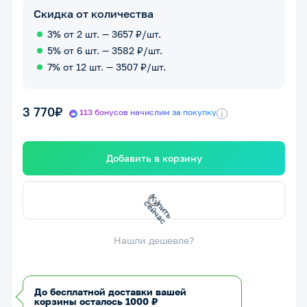
Скидка от количества
3% от 2 шт. — 3657 ₽/шт.
5% от 6 шт. — 3582 ₽/шт.
7% от 12 шт. — 3507 ₽/шт.
3 770₽
113 бонусов начислим за покупку
i
Добавить в корзину
с
К
у
п
и
т
ь
с
е
й
ч
а
Нашли дешевле?
До бесплатной доставки вашей
корзины осталось 1000 ₽