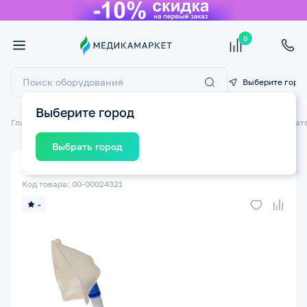
0
Выберите горо
Выберите город
Главная
Медицинские приборы
Ингаляторы и небулайзеры
Дыхат
Выбрать город
Дыхательный тренажер САМОЗДРАВ Комфорт
Код товара: 00-00024321
-