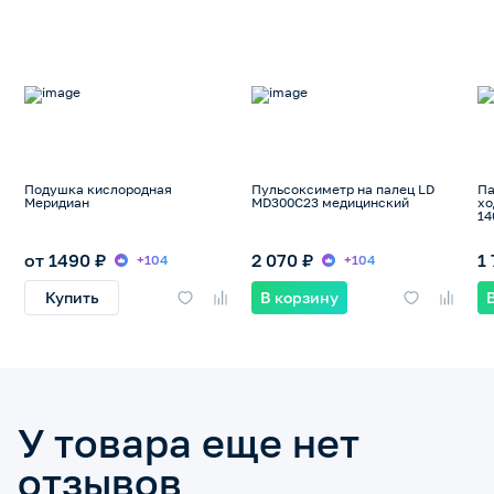
Подушка кислородная
Пульсоксиметр на палец LD
Па
Меридиан
MD300C23 медицинский
хо
14
от 1490 ₽
2 070 ₽
1
+104
+104
Купить
В корзину
У товара еще нет
отзывов