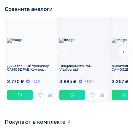
Сравните аналоги
Дыхательный тренажер
Пикфлоуметр PARI
Дыхательны
САМОЗДРАВ Комфорт
Vitalograph
САМОЗДРАВ
3 770 ₽
3 695 ₽
3 357 ₽
+113
+185
Покупают в комплекте