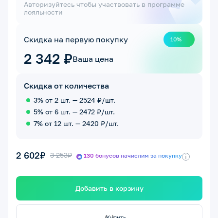
Авторизуйтесь чтобы участвовать в программе
лояльности
Скидка на первую покупку
10%
2 342 ₽
Ваша цена
Скидка от количества
3% от 2 шт. — 2524 ₽/шт.
5% от 6 шт. — 2472 ₽/шт.
7% от 12 шт. — 2420 ₽/шт.
2 602₽
3 253₽
130 бонусов начислим за покупку
i
Добавить в корзину
с
К
у
п
и
т
ь
с
е
й
ч
а