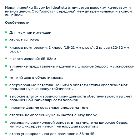
Новая линейка Savoy by Idealista отличается высоким качеством и
низкой ценой. Это "золотая середина" между премиальной и эконом
линейкой.
Особенности:
Для мужчин и женщин
открытый носок
классы компрессии: 1 класс (18-21 мм рт.ст.), 2 класс (22-32 мм
рт.ст.)
высота изделий: 65-83см
в линейке представлены изделия на широкое бедро с маркировкой
W
мягкий шов в области мыска
сверхпрочные эластичные нити в области стопы обеспечивают
повышенную износоустойчивость
высокие влаго- и воздухопроницаемость обеспечиваются за счет
повышенной капиллярности волокон
плоские швы не оставляют следов на теле
степень компрессии уменьшается снизу вверх
резинка на силиконовой основе, в том числе на широкое бедро,
мягко фиксирует чулок , не нарушая кровотока
стопа универсальная для размеров с 36 по 45