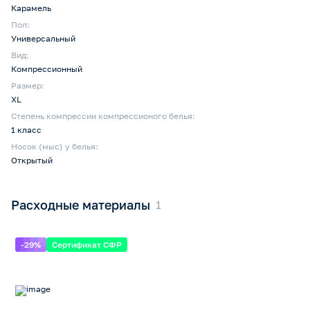
Карамель
Пол:
Универсальный
Вид:
Компрессионный
Размер:
XL
Степень компрессии компрессионого белья:
1 класс
Носок (мыс) у белья:
Открытый
Расходные материалы
-29%
Сертификат СФР