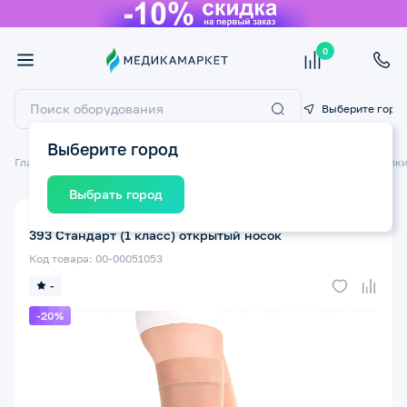
0
Выберите горо
Выберите город
Главная
Компрессионный трикотаж
Компрессионные чулки
Чулки
Выбрать город
Чулки компрессионные ЭКОТЕН Luomma Idealista SV-
393 Стандарт (1 класс) открытый носок
Код товара: 00-00051053
-
-20%