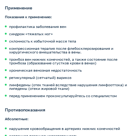
Применение
Показания к применению:
профилактика заболевания вен
синдром «тяжелых ног»
склонность к избыточной массе тела
компрессионная терапия после флебосклерозирования и
хирургического вмешательства в вены.
тромбоз вен нижних конечностей, а также состояние после
тромбоза (образование сгустков крови в венах)
хроническая венозная недостаточность
ретикулярный (сетчатый) варикоз
лимфедемы (отек тканей вследствие нарушения лимфооттока) и
липедемы (отеки жировой ткани)
перед применением проконсультируйтесь со специалистом
Противопоказания
Абсолютные:
нарушение кровообращения в артериях нижних конечностей
сердечная легочная недостаточность