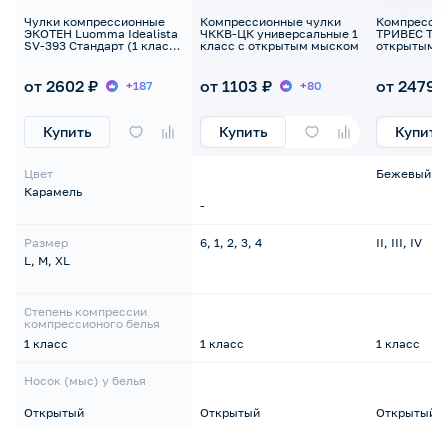
Чулки компрессионные
Компрессионные чулки
Компрессио
ЭКОТЕН Luomma Idealista
ЧККВ-ЦК универсальные 1
ТРИВЕС ТК.2
SV-393 Стандарт (1 класс)
класс с открытым мыском
открытым н
открытый носок
от 2602 ₽
от 1103 ₽
от 2479 
+187
+80
Купить
Купить
Купить
Цвет
Бежевый
Карамель
-
Размер
6, 1, 2, 3, 4
II, III, IV
L, M, XL
Степень компрессии
компрессионого белья
1 класс
1 класс
1 класс
Носок (мыс) у белья
Открытый
Открытый
Открытый