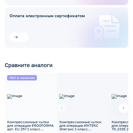
Оплата электронным сертификатом
Сравните аналоги
Нет в наличии
Компрессионные чулки
Компрессионные чулки
Компрессио
для операции ERGOFORMA
для операции ИНТЕКС
для операц
арт. EU 257 1 класс
Элеганс 1 класс
ТК.233Е 2 к
антиэмболические
антиэмболические
закрытым н