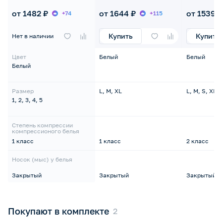
антиэмболи
от 1482 ₽
от 1644 ₽
от 1539 
+74
+115
Купить
Купить
Нет в наличии
Цвет
Белый
Белый
Белый
Размер
L, M, XL
L, M, S, XL,
1, 2, 3, 4, 5
Степень компрессии
компрессионого белья
1 класс
1 класс
2 класс
Носок (мыс) у белья
Закрытый
Закрытый
Закрытый
Покупают в комплекте