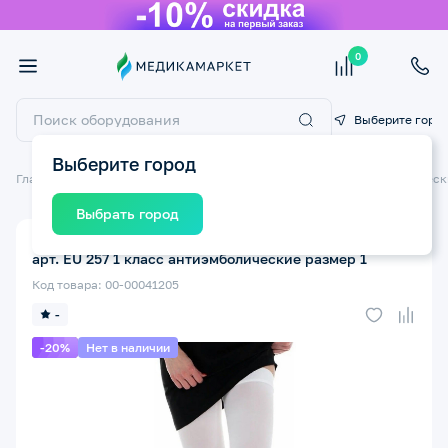
0
Выберите горо
Выберите город
Главная
Компрессионный трикотаж
Госпитальные (антиэмболическ
Выбрать город
Компрессионные чулки для операции ERGOFORMA
арт. EU 257 1 класс антиэмболические размер 1
Код товара: 00-00041205
-
-20%
Нет в наличии