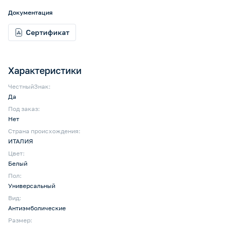
Документация
Сертификат
Характеристики
ЧестныйЗнак:
Да
Под заказ:
Нет
Страна происхождения:
ИТАЛИЯ
Цвет:
Белый
Пол:
Универсальный
Вид:
Антиэмболические
Размер: