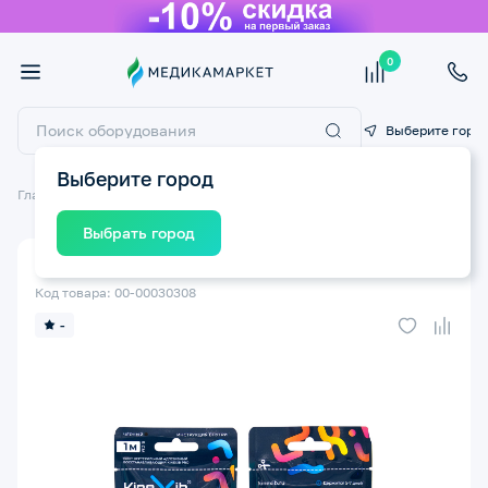
0
Выберите горо
Выберите город
Главная
Спорт и фитнес
Кинезио тейпы
Выбрать город
Кинезио тейп для тела KINEXIB Pro 1м*5см черный
Код товара: 00-00030308
-