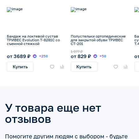
Бандаж на локтевой сустав
Полустельки ортопедические
Ба
ТРИВЕС Evolution Т-8281С со
для закрытой обуви ТРИВЕС
су
съемной стяжкой
СТ-201
Т.
1 077 ₽
от 3689 ₽
от 829 ₽
о
+258
+58
Купить
Купить
У товара еще нет
отзывов
Помогите другим людям с выбором - будьте