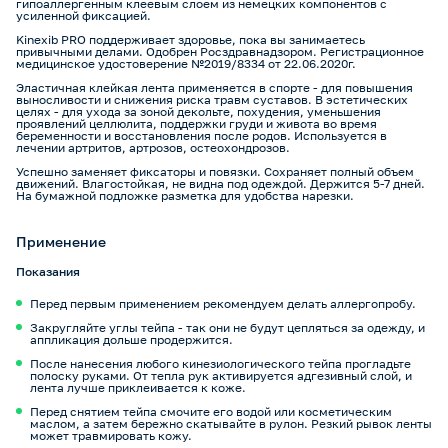
гипоаллергенным клеевым слоем из немецких компонентов с
усиленной фиксацией.
Kinexib PRO поддерживает здоровье, пока вы занимаетесь
привычными делами. Одобрен Росздравнадзором. Регистрационное
медицинское удостоверение №2019/8334 от 22.06.2020г.
Эластичная клейкая лента применяется в спорте - для повышения
выносливости и снижения риска травм суставов. В эстетических
целях - для ухода за зоной декольте, похудения, уменьшения
проявлений целлюлита, поддержки груди и живота во время
беременности и восстановления после родов. Используется в
лечении артритов, артрозов, остеохондрозов.
Успешно заменяет фиксаторы и повязки. Сохраняет полный объем
движений. Влагостойкая, не видна под одеждой. Держится 5-7 дней.
На бумажной подложке разметка для удобства нарезки.
Применение
Показания
Перед первым применением рекомендуем делать аллергопробу.
Закругляйте углы тейпа - так они не будут цепляться за одежду, и
аппликация дольше продержится.
После нанесения любого кинезиологического тейпа прогладьте
полоску руками. От тепла рук активируется адгезивный слой, и
лента лучше приклеивается к коже.
Перед снятием тейпа смочите его водой или косметическим
маслом, а затем бережно скатывайте в рулон. Резкий рывок ленты
может травмировать кожу.