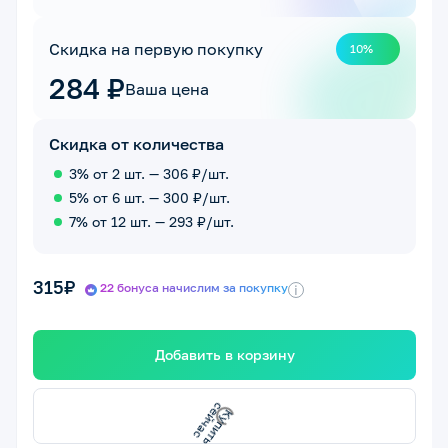
Скидка на первую покупку
10%
284 ₽
Ваша цена
Скидка от количества
3% от 2 шт. — 306 ₽/шт.
5% от 6 шт. — 300 ₽/шт.
7% от 12 шт. — 293 ₽/шт.
315₽
22 бонуса начислим за покупку
i
Добавить в корзину
К
у
п
и
ь
с
е
й
ч
а
т
с