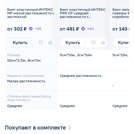
Бинт эластичный ИНТЕКС
Бинт эластичный ИНТЕКС
Бинт липки
МР малой растяжимости с
PRO СР средней
повязок Бин
застежкой
растяжимости с
коробочке
металлическим
фиксатором
от 302 ₽
от 481 ₽
от 140 ₽
+15
+24
Купить
Купить
Купить
Размер
5см*10м, 3см*10м
5см*10м, 5
10см*2,5м, 8см*3м
Вариант исполнения
Средняя растяжимость
Малая растяжимость
-
Степень фиксации бинта
эластичного
Средняя
Средняя
Средняя
Покупают в комплекте