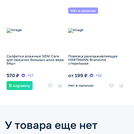
Нет в наличии
Салфетки влажные SENI Care
Повязка ранозаживляющая
для лежачих больных алоэ вера
HARTMANN Branolind
64шт
стерильная
570 ₽
от 199 ₽
+17
+12
В корзину
Нет в наличии
У товара еще нет