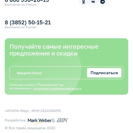
Контакты
Прокат медицинской техники
Бесплатно по России
Электронный сертификат СФР
Оплата электронным сертификатом СФР
8 (3852) 50-15-21
Бесплатно по России
Получайте самые интересные
предложения и скидки
Подписаться
Нажимая кнопку «Подписаться» вы
соглашаетесь с
политикой конфиденциальности
«ИСКРА-Мед», ИНН 2221049255
&
Разработка:
© Все права защищены 2022