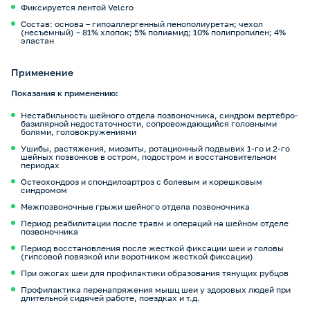
Фиксируется лентой Velcro
Состав: основа – гипоаллергенный пенополиуретан; чехол
(несъемный) – 81% хлопок; 5% полиамид; 10% полипропилен; 4%
эластан
Применение
Показания к применению:
Нестабильность шейного отдела позвоночника, синдром вертебро-
базилярной недостаточности, сопровождающийся головными
болями, головокружениями
Ушибы, растяжения, миозиты, ротационный подвывих 1-го и 2-го
шейных позвонков в остром, подостром и восстановительном
периодах
Остеохондроз и спондилоартроз с болевым и корешковым
синдромом
Межпозвоночные грыжи шейного отдела позвоночника
Период реабилитации после травм и операций на шейном отделе
позвоночника
Период восстановления после жесткой фиксации шеи и головы
(гипсовой повязкой или воротником жесткой фиксации)
При ожогах шеи для профилактики образования тянущих рубцов
Профилактика перенапряжения мышц шеи у здоровых людей при
длительной сидячей работе, поездках и т.д.