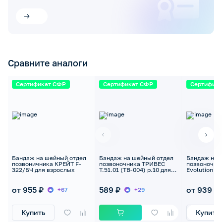
Сравните аналоги
Сертификат СФР
Сертификат СФР
Сертифик
Бандаж на шейный отдел
Бандаж на шейный отдел
Бандаж на 
позвоничника КРЕЙТ F-
позвоночника ТРИВЕС
позвоночни
322/БЧ для взрослых
Т.51.01 (ТВ-004) р.10 для
Evolution Т.
взрослых легкой
для взросл
фиксации
от 955 ₽
589 ₽
от 939 ₽
+67
+29
Купить
Купить