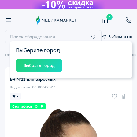
0
Выберите горо
Выберите город
Главная
Ортопедические изделия
Ортопедические бандажи и корсе
Выбрать город
Бандаж на шейный отдел позвоничника КРЕЙТ F-322/
БЧ №11 для взрослых
Код товара: 00-00042527
-
Сертификат СФР