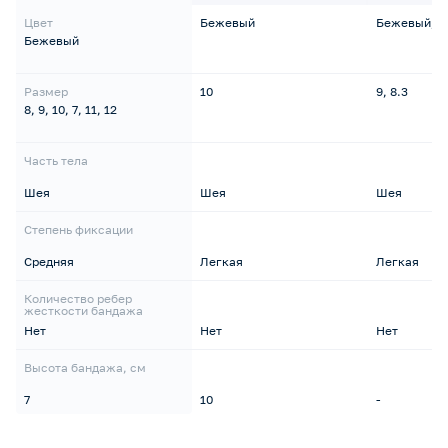
Цвет
Бежевый
Бежевый, Ч
Бежевый
Размер
10
9, 8.3
8, 9, 10, 7, 11, 12
Часть тела
Шея
Шея
Шея
Степень фиксации
Средняя
Легкая
Легкая
Количество ребер
жесткости бандажа
Нет
Нет
Нет
Высота бандажа, см
7
10
-