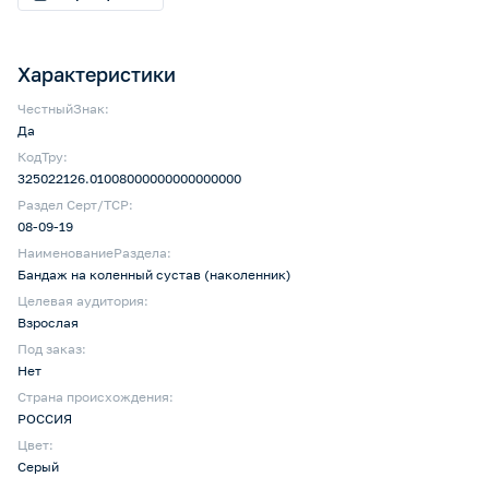
Характеристики
ЧестныйЗнак:
Да
КодТру:
325022126.01008000000000000000
Раздел Серт/ТСР:
08-09-19
НаименованиеРаздела:
Бандаж на коленный сустав (наколенник)
Целевая аудитория:
Взрослая
Под заказ:
Нет
Страна происхождения:
РОССИЯ
Цвет:
Серый