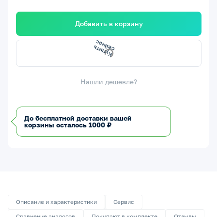
Добавить в корзину
К
у
п
и
т
ь
с
е
й
ч
а
с
Нашли дешевле?
До бесплатной доставки вашей
корзины осталось 1000 ₽
Описание и характеристики
Сервис
Сравнение аналогов
Покупают в комплекте
Отзывы