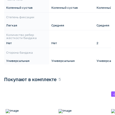
Коленный сустав
Коленный сустав
Коленный с
Степень фиксации
Легкая
Средняя
Средняя
Количество ребер
жесткости бандажа
Нет
Нет
2
Сторона бандажа
Универсальная
Универсальная
Универсаль
Покупают в комплекте