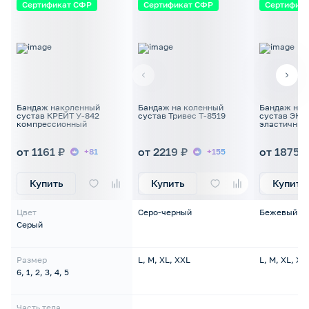
Сертификат СФР
Сертификат СФР
Сертифик
Бандаж наколенный
Бандаж на коленный
Бандаж на 
сустав КРЕЙТ У-842
сустав Тривес Т-8519
сустав ЭКО
компрессионный
эластичный
от 1161 ₽
от 2219 ₽
от 1875 ₽
+81
+155
Купить
Купить
Купить
Цвет
Серо-черный
Бежевый
Серый
Размер
L, M, XL, XXL
L, M, XL, XX
6, 1, 2, 3, 4, 5
Часть тела