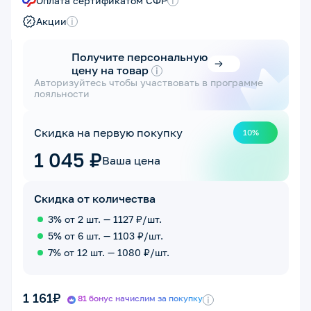
Оплата сертификатом СФР
i
Акции
i
Получите персональную
цену на товар
i
Авторизуйтесь чтобы участвовать в программе
лояльности
Скидка на первую покупку
10%
1 045 ₽
Ваша цена
Скидка от количества
3% от 2 шт. — 1127 ₽/шт.
5% от 6 шт. — 1103 ₽/шт.
7% от 12 шт. — 1080 ₽/шт.
1 161₽
81 бонус начислим за покупку
i