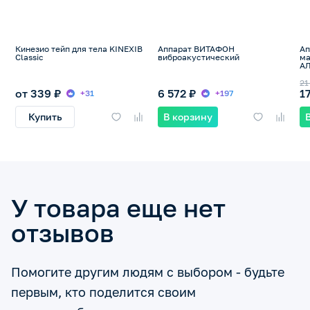
Кинезио тейп для тела KINEXIB
Аппарат ВИТАФОН
Ап
Classic
виброакустический
ма
А
21
от 339 ₽
6 572 ₽
1
+31
+197
Купить
В корзину
У товара еще нет
отзывов
Помогите другим людям с выбором - будьте
первым, кто поделится своим