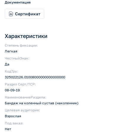
Документация
Сертификат
Характеристики
Степень фиксации:
Легкая
ЧестныйЗнак:
Да
КодТру:
325022126.01008000000000000000
Раздел Серт/ТСР:
08-09-19
НаименованиеРаздела:
Бандаж на коленный сустав (наколенник)
Целевая аудитория:
Взрослая
Под заказ:
Нет