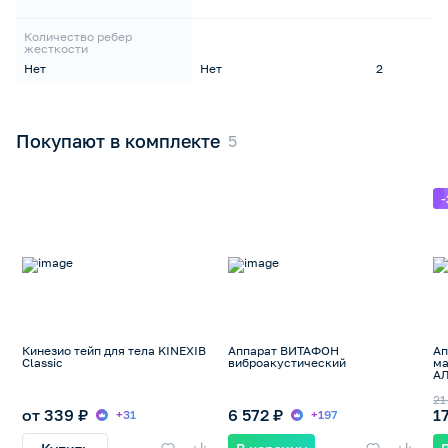
Количество ребер
жесткости
Нет
Нет
2
Покупают в комплекте
Кинезио тейп для тела KINEXIB
Аппарат ВИТАФОН
Ап
Classic
виброакустический
ма
А
21
от 339 ₽
6 572 ₽
1
+31
+197