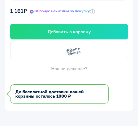
1 161₽
81 бонус начислим за покупку
i
Добавить в корзину
с
К
у
п
и
т
ь
с
е
й
ч
а
Нашли дешевле?
До бесплатной доставки вашей
корзины осталось 1000 ₽