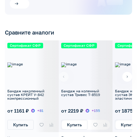
Сравните аналоги
Сертификат СФР
Сертификат СФР
Сертифик
Бандаж наколенный
Бандаж на коленный
Бандаж на 
сустав КРЕЙТ У-842
сустав Тривес Т-8519
сустав ЭКО
компрессионный
эластичный
от 1161 ₽
от 2219 ₽
от 1875 ₽
+81
+155
Купить
Купить
Купить