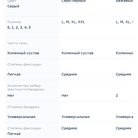
Цвет
Серо-черный
Бежевый
Серый
Размер
L, M, XL, XXL
L, M, XL, XX
6, 1, 2, 3, 4, 5
Часть тела
Коленный сустав
Коленный сустав
Коленный с
Степень фиксации
Легкая
Средняя
Средняя
Количество ребер
жесткости бандажа
Нет
Нет
2
Сторона бандажа
Универсальная
Универсальная
Универсаль
Степень фиксации
Средняя
Средняя
Легкая