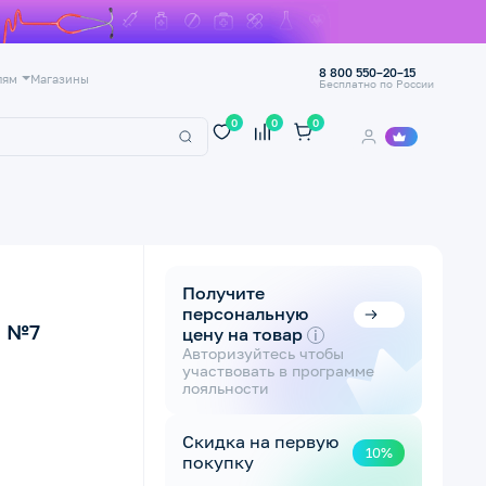
8 800 550–20–15
лям
Магазины
Бесплатно по России
0
0
0
Получите
персональную
4 №7
цену на товар
i
Авторизуйтесь чтобы
участвовать в программе
лояльности
Скидка на первую
10%
покупку