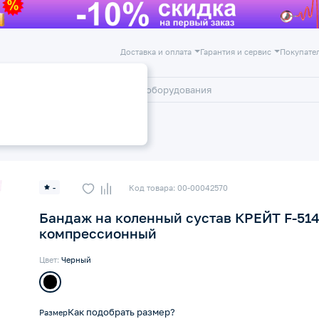
Доставка и оплата
Гарантия и сервис
Покупате
лог
Акции
ажи и ортезы на коленный сустав
-
Код товара: 00-00042570
Бандаж на коленный сустав КРЕЙТ F-51
компрессионный
Цвет:
Черный
Как подобрать размер?
Размер