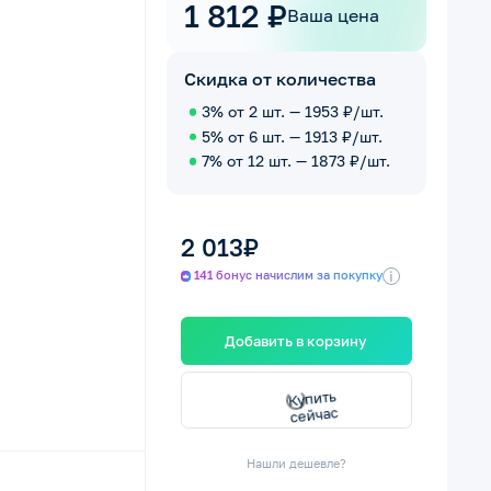
1 812 ₽
Ваша цена
Скидка от количества
3% от 2 шт. — 1953 ₽/шт.
5% от 6 шт. — 1913 ₽/шт.
7% от 12 шт. — 1873 ₽/шт.
2 013₽
i
141 бонус начислим за покупку
Добавить в корзину
К
у
и
т
ь
е
й
ч
а
п
с
с
Нашли дешевле?