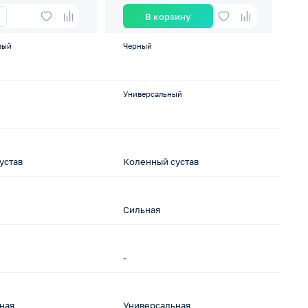
В корзину
вый
Черный
Си
Универсальный
L,
устав
Коленный сустав
К
Сильная
С
-
2
ная
Универсальная
У