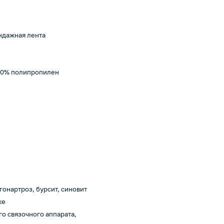
ндажная лента
 10% полипропилен
гонартроз, бурсит, синовит
ке
го связочного аппарата,