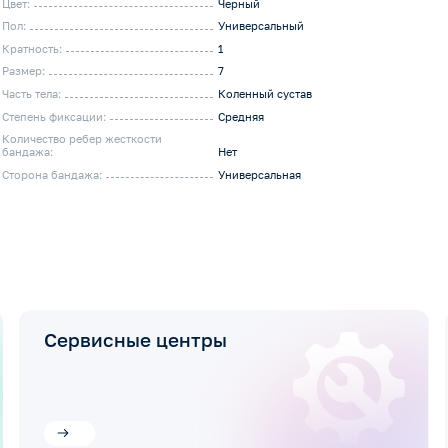
Цвет:
Черный
Пол:
Универсальный
Кратность:
1
Размер:
7
Часть тела:
Коленный сустав
Степень фиксации:
Средняя
Количество ребер жесткости
бандажа:
Нет
Сторона бандажа:
Универсальная
Сервисные центры