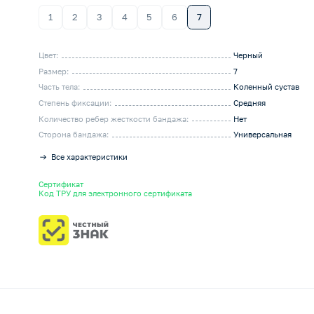
1
2
3
4
5
6
7
Цвет:
Черный
Размер:
7
Часть тела:
Коленный сустав
Степень фиксации:
Средняя
Количество ребер жесткости бандажа:
Нет
Сторона бандажа:
Универсальная
Все характеристики
Сертификат
Код ТРУ для электронного сертификата