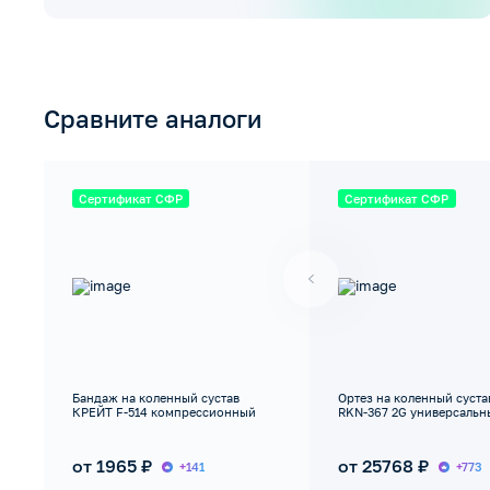
Сравните аналоги
Сертификат СФР
Сертификат СФР
Бандаж на коленный сустав
Ортез на коленный суст
КРЕЙТ F-514 компрессионный
RKN-367 2G универсальн
от 1965 ₽
от 25768 ₽
+141
+773