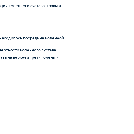
ии коленного сустава, травм и
о находилось посредине коленной
верхности коленного сустава
ава на верхней трети голени и