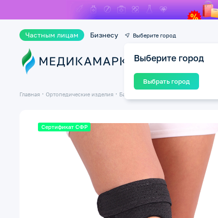
Частным лицам
Бизнесу
Выберите город
Выберите город
Ката
Выбрать город
Главная
Ортопедические изделия
Бандажи и ортезы на суставы
Банд
Сертификат СФР