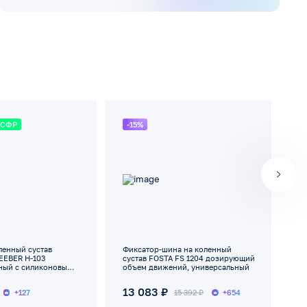
 СФР
-15%
С
ленный сустав
Фиксатор-шина на коленный
Ба
EEBER Н-103
сустав FOSTA FS 1204 дозирующий
су
ный с силиконовым
объем движений, универсальный
(8
ребрами жесткости
13 083 ₽
о
+127
15 392 ₽
+654