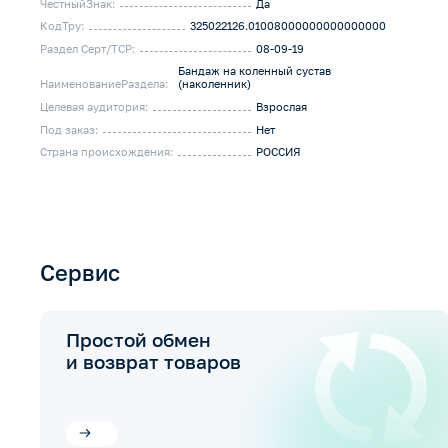
ЧестныйЗнак:
Да
КодТру:
325022126.01008000000000000000
Раздел Серт/ТСР:
08-09-19
Бандаж на коленный сустав
НаименованиеРаздела:
(наколенник)
Целевая аудитория:
Взрослая
Под заказ:
Нет
Страна происхождения:
РОССИЯ
Сервис
Простой обмен
и возврат товаров