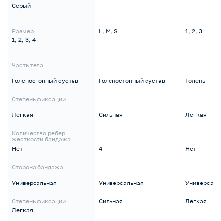
Серый
Размер
L, M, S
1, 2, 3
1, 2, 3, 4
Часть тела
Голеностопный сустав
Голеностопный сустав
Голень
Степень фиксации
Легкая
Сильная
Легкая
Количество ребер
жесткости бандажа
Нет
4
Нет
Сторона бандажа
Универсальная
Универсальная
Универсаль
Степень фиксации
Сильная
Легкая
Легкая