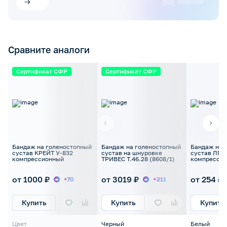
Сравните аналоги
Сертификат СФР
Сертификат СФР
Бандаж на голеностопный
Бандаж на голеностопный
Бандаж на 
сустав КРЕЙТ У-832
сустав на шнуровке
сустав ЛП
компрессионный
ТРИВЕС Т.46.28 (8608/1)
компресси
от 1000 ₽
от 3019 ₽
от 254 ₽
+70
+211
Купить
Купить
Купить
Цвет
Черный
Белый