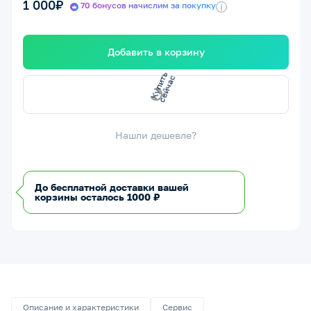
1 000₽
70 бонусов начислим за покупку
i
Добавить в корзину
с
с
К
у
п
и
т
ь
е
й
ч
а
Нашли дешевле?
До бесплатной доставки вашей
корзины осталось 1000 ₽
Описание и характеристики
Сервис