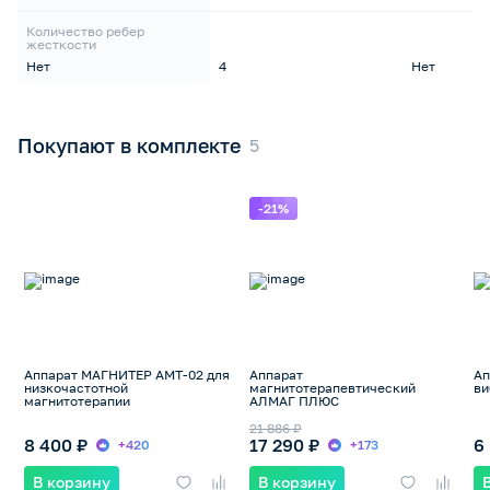
Количество ребер
жесткости
Нет
4
Нет
Покупают в комплекте
-21%
Аппарат МАГНИТЕР АМТ-02 для
Аппарат
А
низкочастотной
магнитотерапевтический
ви
магнитотерапии
АЛМАГ ПЛЮС
21 886 ₽
8 400 ₽
17 290 ₽
6
+420
+173
В корзину
В корзину