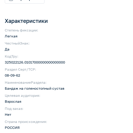
Характеристики
Степень фиксации:
Легкая
ЧестныйЗнак:
Да
КодТру:
325022126.01017000000000000000
Раздел Серт/ТСР:
08-09-62
НаименованиеРаздела:
Бандаж на голеностопный сустав
Целевая аудитория:
Взрослая
Под заказ:
Нет
Страна происхождения:
РОССИЯ