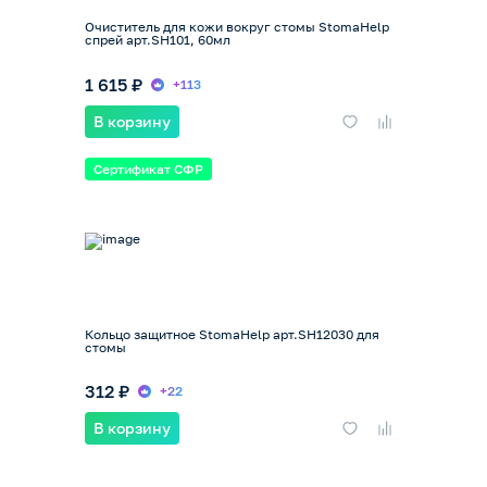
Очиститель для кожи вокруг стомы StomaHelp
спрей арт.SH101, 60мл
1 615 ₽
+113
В корзину
Сертификат СФР
Кольцо защитное StomaHelp арт.SH12030 для
стомы
312 ₽
+22
В корзину