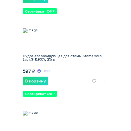
Сертификат СФР
Пудра абсорбирующая для стомы StomaHelp
(арт.SH1907), 25гр
597 ₽
+30
В корзину
Сертификат СФР